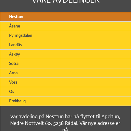
Nesttun
Åsane
Fyllingsdalen
Landås
Askøy
Sotra
Arna
Voss
Os
Frekhaug
Vår avdeling på Nesttun har nå flyttet til Apeltun,
Nedre Nøttveit 60, 5238 Rådal. Vår nye adresse er
nå