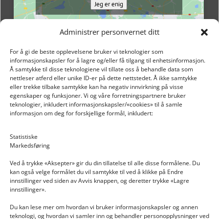
Jeg er enig
Administrer personvernet ditt
For å gi de beste opplevelsene bruker vi teknologier som
informasjonskapsler for å lagre og/eller få tilgang til enhetsinformasjon.
Å samtykke til disse teknologiene vil tillate oss å behandle data som
nettleser atferd eller unike ID-er på dette nettstedet. Å ikke samtykke
eller trekke tilbake samtykke kan ha negativ innvirkning på visse
egenskaper og funksjoner. Vi og våre forretningspartnere bruker
teknologier, inkludert informasjonskapsler/«cookies» til å samle
informasjon om deg for forskjellige formål, inkludert:
Email: post@dekkogdeler.nextlogixs.com
Statistiske
Markedsføring
Org. nr: 817188222
Ved å trykke «Aksepter» gir du din tillatelse til alle disse formålene. Du
kan også velge formålet du vil samtykke til ved å klikke på Endre
innstillinger ved siden av Avvis knappen, og deretter trykke «Lagre
innstillinger».
Du kan lese mer om hvordan vi bruker informasjonskapsler og annen
INFORMASJON
teknologi, og hvordan vi samler inn og behandler personopplysninger ved