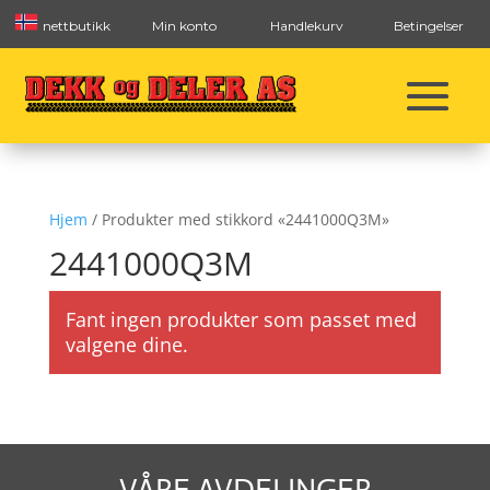
nettbutikk
Min konto
Handlekurv
Betingelser
Hjem
/ Produkter med stikkord «2441000Q3M»
2441000Q3M
Fant ingen produkter som passet med
valgene dine.
VÅRE AVDELINGER