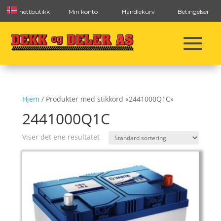
nettbutikk
Min konto
Handlekurv
Betingelser
Hjem
/ Produkter med stikkord «2441000Q1C»
2441000Q1C
Viser det ene resultatet