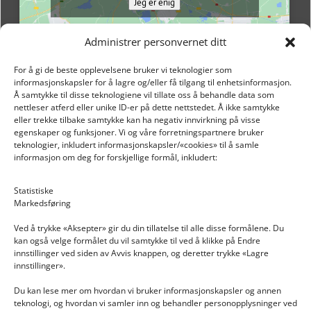
Jeg er enig
Administrer personvernet ditt
For å gi de beste opplevelsene bruker vi teknologier som
informasjonskapsler for å lagre og/eller få tilgang til enhetsinformasjon.
Å samtykke til disse teknologiene vil tillate oss å behandle data som
nettleser atferd eller unike ID-er på dette nettstedet. Å ikke samtykke
eller trekke tilbake samtykke kan ha negativ innvirkning på visse
egenskaper og funksjoner. Vi og våre forretningspartnere bruker
teknologier, inkludert informasjonskapsler/«cookies» til å samle
informasjon om deg for forskjellige formål, inkludert:
Email: post@dekkogdeler.nextlogixs.com
Statistiske
Markedsføring
Org. nr: 817188222
Ved å trykke «Aksepter» gir du din tillatelse til alle disse formålene. Du
kan også velge formålet du vil samtykke til ved å klikke på Endre
innstillinger ved siden av Avvis knappen, og deretter trykke «Lagre
innstillinger».
Du kan lese mer om hvordan vi bruker informasjonskapsler og annen
INFORMASJON
teknologi, og hvordan vi samler inn og behandler personopplysninger ved