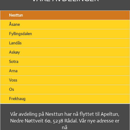
Nesttun
Åsane
Fyllingsdalen
Landås
Askøy
Sotra
Arna
Voss
Os
Frekhaug
Vår avdeling på Nesttun har nå flyttet til Apeltun,
Nedre Nøttveit 60, 5238 Rådal. Vår nye adresse er
nå