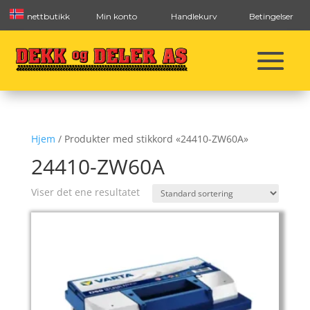
nettbutikk
Min konto
Handlekurv
Betingelser
Hjem
/ Produkter med stikkord «24410-ZW60A»
24410-ZW60A
Viser det ene resultatet