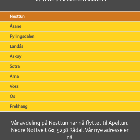
Nesttun
Åsane
Fyllingsdalen
Landås
Askøy
Sotra
Arna
Voss
Os
Frekhaug
Vår avdeling på Nesttun har nå flyttet til Apeltun,
Nedre Nøttveit 60, 5238 Rådal. Vår nye adresse er
nå