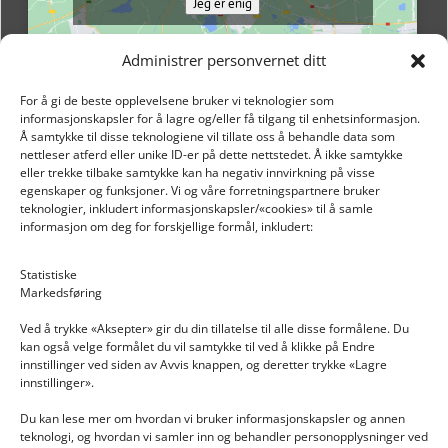
Jeg er enig
Administrer personvernet ditt
For å gi de beste opplevelsene bruker vi teknologier som
informasjonskapsler for å lagre og/eller få tilgang til enhetsinformasjon.
Å samtykke til disse teknologiene vil tillate oss å behandle data som
nettleser atferd eller unike ID-er på dette nettstedet. Å ikke samtykke
eller trekke tilbake samtykke kan ha negativ innvirkning på visse
egenskaper og funksjoner. Vi og våre forretningspartnere bruker
teknologier, inkludert informasjonskapsler/«cookies» til å samle
informasjon om deg for forskjellige formål, inkludert:
Email: post@dekkogdeler.nextlogixs.com
Statistiske
Markedsføring
Org. nr: 817188222
Ved å trykke «Aksepter» gir du din tillatelse til alle disse formålene. Du
kan også velge formålet du vil samtykke til ved å klikke på Endre
innstillinger ved siden av Avvis knappen, og deretter trykke «Lagre
innstillinger».
Du kan lese mer om hvordan vi bruker informasjonskapsler og annen
INFORMASJON
teknologi, og hvordan vi samler inn og behandler personopplysninger ved