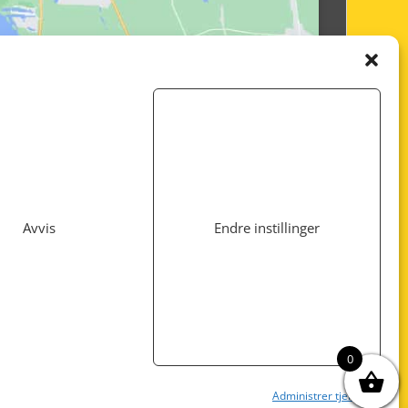
Avvis
Endre instillinger
Utviklet av
www.webshop1.no
0
Administrer tjenester