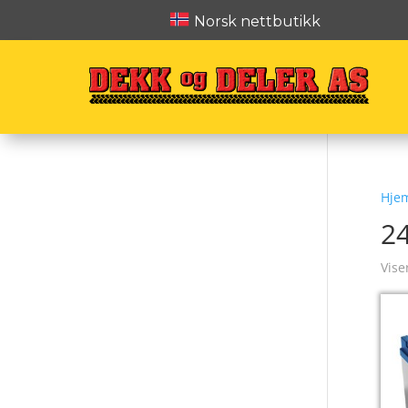
Norsk nettbutikk
Hje
2
Vise