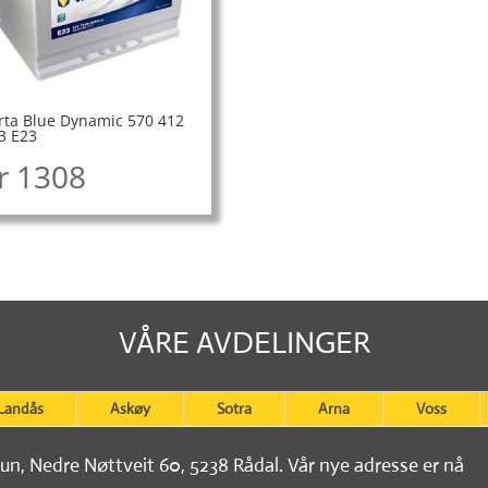
rta Blue Dynamic 570 412
3 E23
r
1308
VÅRE AVDELINGER
Landås
Askøy
Sotra
Arna
Voss
tun, Nedre Nøttveit 60, 5238 Rådal. Vår nye adresse er nå