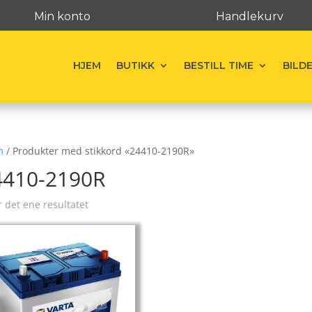
Min konto
Handlekurv
HJEM
BUTIKK
BESTILL TIME
BILD
m
/ Produkter med stikkord «24410-2190R»
4410-2190R
r det ene resultatet