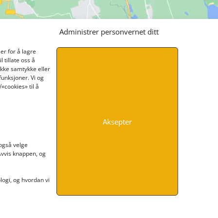
Administrer personvernet ditt
er for å lagre
 tillate oss å
ikke samtykke eller
funksjoner. Vi og
«cookies» til å
Aksepter
INFORMASJON
 også velge
 Avvis knappen, og
Kontakt oss
Endre time
Personvern
ogi, og hvordan vi