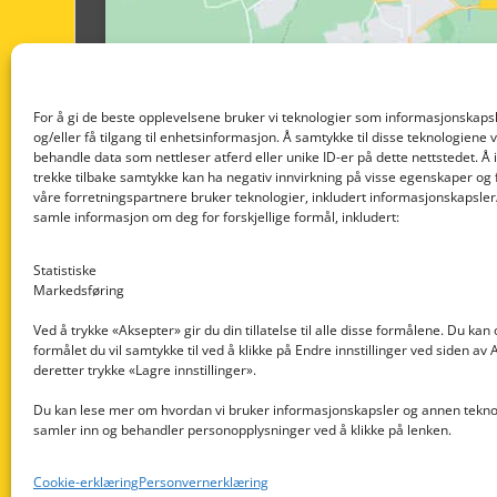
For å gi de beste opplevelsene bruker vi teknologier som informasjonskapsl
og/eller få tilgang til enhetsinformasjon. Å samtykke til disse teknologiene vil
behandle data som nettleser atferd eller unike ID-er på dette nettstedet. Å 
trekke tilbake samtykke kan ha negativ innvirkning på visse egenskaper og 
våre forretningspartnere bruker teknologier, inkludert informasjonskapsler/
samle informasjon om deg for forskjellige formål, inkludert:
Statistiske
Markedsføring
Ved å trykke «Aksepter» gir du din tillatelse til alle disse formålene. Du kan
formålet du vil samtykke til ved å klikke på Endre innstillinger ved siden av
Nedre Nøttveit 60, 5238 Rådal
deretter trykke «Lagre innstillinger».
Email: post@dekkogdeler.com
Du kan lese mer om hvordan vi bruker informasjonskapsler og annen teknol
samler inn og behandler personopplysninger ved å klikke på lenken.
Org. nr: 996430022
Cookie-erklæring
Personvernerklæring