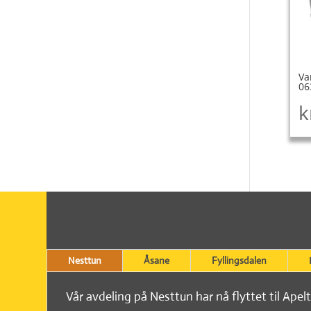
Va
06
k
Nesttun
Åsane
Fyllingsdalen
Vår avdeling på Nesttun har nå flyttet til Apel