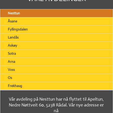
Nesttun
Åsane
Fyllingsdalen
Landås
Askøy
Sotra
Arna
Voss
Os
Frekhaug
Vår avdeling på Nesttun har nå flyttet til Apeltun,
Nedre Nøttveit 60, 5238 Rådal. Vår nye adresse er
nå