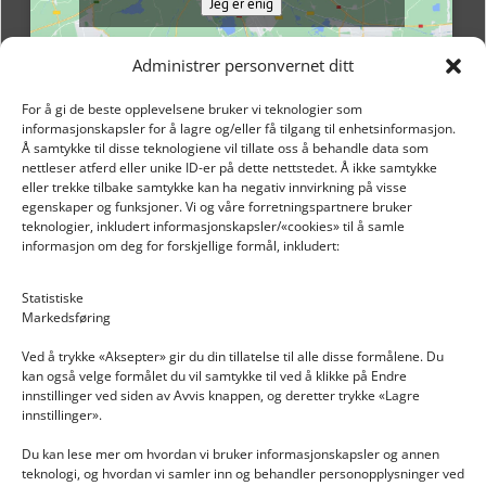
Jeg er enig
Administrer personvernet ditt
For å gi de beste opplevelsene bruker vi teknologier som
informasjonskapsler for å lagre og/eller få tilgang til enhetsinformasjon.
Å samtykke til disse teknologiene vil tillate oss å behandle data som
nettleser atferd eller unike ID-er på dette nettstedet. Å ikke samtykke
eller trekke tilbake samtykke kan ha negativ innvirkning på visse
egenskaper og funksjoner. Vi og våre forretningspartnere bruker
teknologier, inkludert informasjonskapsler/«cookies» til å samle
informasjon om deg for forskjellige formål, inkludert:
Email: post@dekkogdeler.nextlogixs.com
Statistiske
Markedsføring
Org. nr: 817188222
Ved å trykke «Aksepter» gir du din tillatelse til alle disse formålene. Du
kan også velge formålet du vil samtykke til ved å klikke på Endre
innstillinger ved siden av Avvis knappen, og deretter trykke «Lagre
innstillinger».
Du kan lese mer om hvordan vi bruker informasjonskapsler og annen
INFORMASJON
teknologi, og hvordan vi samler inn og behandler personopplysninger ved