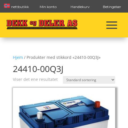
nettbutikk
Min konto
Handlekurv
Betingelser
Hjem
/ Produkter med stikkord «24410-00Q3J»
24410-00Q3J
Viser det ene resultatet