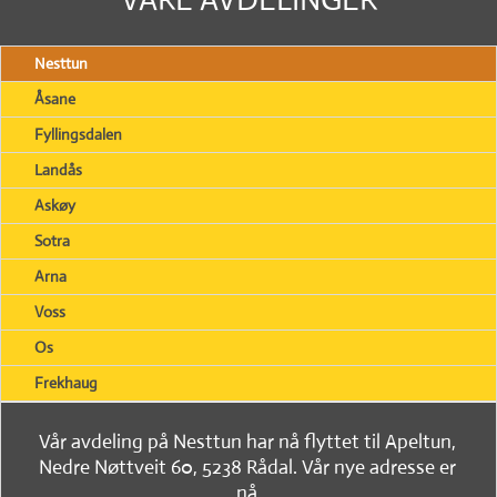
Nesttun
Åsane
Fyllingsdalen
Landås
Askøy
Sotra
Arna
Voss
Os
Frekhaug
Vår avdeling på Nesttun har nå flyttet til Apeltun,
Nedre Nøttveit 60, 5238 Rådal. Vår nye adresse er
nå