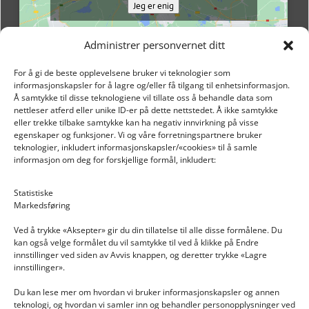
Jeg er enig
Administrer personvernet ditt
For å gi de beste opplevelsene bruker vi teknologier som
informasjonskapsler for å lagre og/eller få tilgang til enhetsinformasjon.
Å samtykke til disse teknologiene vil tillate oss å behandle data som
nettleser atferd eller unike ID-er på dette nettstedet. Å ikke samtykke
eller trekke tilbake samtykke kan ha negativ innvirkning på visse
egenskaper og funksjoner. Vi og våre forretningspartnere bruker
teknologier, inkludert informasjonskapsler/«cookies» til å samle
informasjon om deg for forskjellige formål, inkludert:
Email: post@dekkogdeler.nextlogixs.com
Statistiske
Markedsføring
Org. nr: 817188222
Ved å trykke «Aksepter» gir du din tillatelse til alle disse formålene. Du
kan også velge formålet du vil samtykke til ved å klikke på Endre
innstillinger ved siden av Avvis knappen, og deretter trykke «Lagre
innstillinger».
Du kan lese mer om hvordan vi bruker informasjonskapsler og annen
INFORMASJON
teknologi, og hvordan vi samler inn og behandler personopplysninger ved