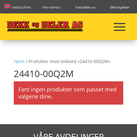
nettbutikk
Min konto
Handlekurv
Betingelser
Hjem
/ Produkter med stikkord «24410-00Q2M»
24410-00Q2M
Fant ingen produkter som passet med
valgene dine.
VÅRE AVDELINGER