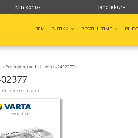
Min konto
Handlekurv
HJEM
BUTIKK
BESTILL TIME
BILD
m
/ Produkter med stikkord «2402377»
402377
r det ene resultatet