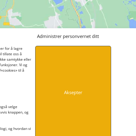
Administrer personvernet ditt
er for å lagre
 tillate oss å
ikke samtykke eller
funksjoner. Vi og
«cookies» til å
Aksepter
INFORMASJON
 også velge
 Avvis knappen, og
Kontakt oss
Endre time
Personvern
ogi, og hvordan vi