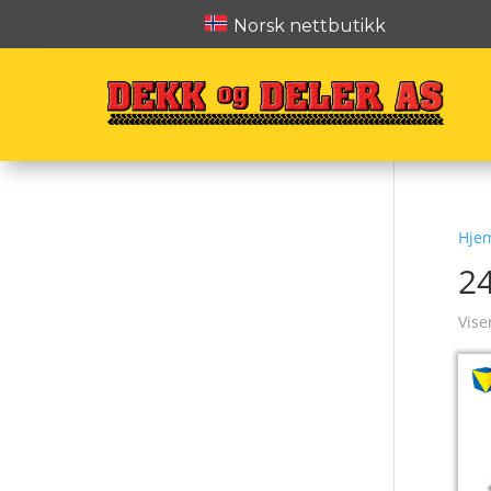
Norsk nettbutikk
Hje
2
Vise