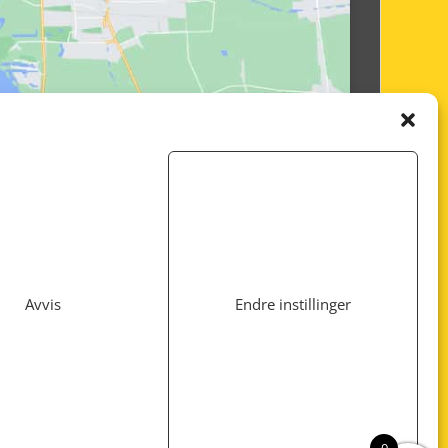
Avvis
Endre instillinger
Utviklet av
www.webshop1.no