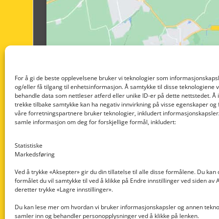
For å gi de beste opplevelsene bruker vi teknologier som informasjonskapsl
og/eller få tilgang til enhetsinformasjon. Å samtykke til disse teknologiene vil
behandle data som nettleser atferd eller unike ID-er på dette nettstedet. Å 
trekke tilbake samtykke kan ha negativ innvirkning på visse egenskaper og 
våre forretningspartnere bruker teknologier, inkludert informasjonskapsler/
samle informasjon om deg for forskjellige formål, inkludert:
Statistiske
Markedsføring
Ved å trykke «Aksepter» gir du din tillatelse til alle disse formålene. Du kan
formålet du vil samtykke til ved å klikke på Endre innstillinger ved siden av
Nedre Nøttveit 60, 5238 Rådal
deretter trykke «Lagre innstillinger».
Email: post@dekkogdeler.com
Du kan lese mer om hvordan vi bruker informasjonskapsler og annen teknol
samler inn og behandler personopplysninger ved å klikke på lenken.