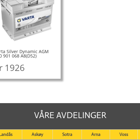
rta Silver Dynamic AGM
0 901 068 A8(D52)
r
1926
VÅRE AVDELINGER
Landås
Askøy
Sotra
Arna
Voss