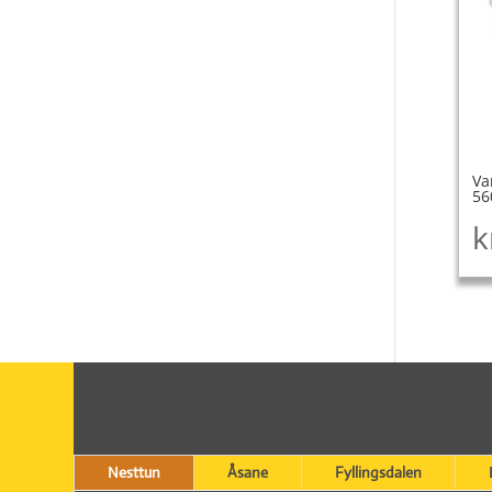
Va
56
k
Nesttun
Åsane
Fyllingsdalen