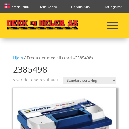
nettbutikk
Min konto
Handlekurv
Betingelser
Hjem
/ Produkter med stikkord «2385498»
2385498
Viser det ene resultatet