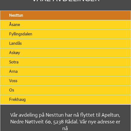
Nesttun
Åsane
Fyllingsdalen
Landås
Askøy
Sotra
Arna
Voss
Os
Frekhaug
Vår avdeling på Nesttun har nå flyttet til Apeltun,
Nedre Nøttveit 60, 5238 Rådal. Vår nye adresse er
nå