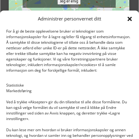
Jeg er enig
Administrer personvernet ditt
For å gi de beste opplevelsene bruker vi teknologier som
informasjonskapsler for å lagre og/eller få tilgang til enhetsinformasjon.
Å samtykke til disse teknologiene vil tillate oss å behandle data som
nettleser atferd eller unike ID-er på dette nettstedet. Å ikke samtykke
eller trekke tilbake samtykke kan ha negativ innvirkning på visse
egenskaper og funksjoner. Vi og våre forretningspartnere bruker
teknologier, inkludert informasjonskapsler/«cookies» til å samle
informasjon om deg for forskjellige formål, inkludert:
Email: post@dekkogdeler.nextlogixs.com
Statistiske
Markedsføring
Org. nr: 817188222
Ved å trykke «Aksepter» gir du din tillatelse til alle disse formålene. Du
kan også velge formålet du vil samtykke til ved å klikke på Endre
innstillinger ved siden av Avvis knappen, og deretter trykke «Lagre
innstillinger».
Du kan lese mer om hvordan vi bruker informasjonskapsler og annen
INFORMASJON
teknologi, og hvordan vi samler inn og behandler personopplysninger ved