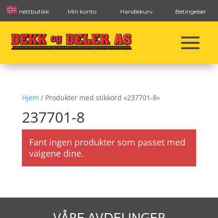
nettbutikk
Min konto
Handlekurv
Betingelser
Hjem
/ Produkter med stikkord «237701-8»
237701-8
Fant ingen produkter som passet med
valgene dine.
VÅRE AVDELINGER