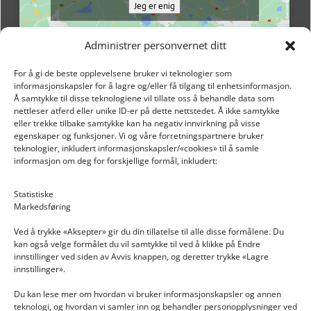
Jeg er enig
Administrer personvernet ditt
For å gi de beste opplevelsene bruker vi teknologier som
informasjonskapsler for å lagre og/eller få tilgang til enhetsinformasjon.
Å samtykke til disse teknologiene vil tillate oss å behandle data som
nettleser atferd eller unike ID-er på dette nettstedet. Å ikke samtykke
eller trekke tilbake samtykke kan ha negativ innvirkning på visse
egenskaper og funksjoner. Vi og våre forretningspartnere bruker
teknologier, inkludert informasjonskapsler/«cookies» til å samle
informasjon om deg for forskjellige formål, inkludert:
Email: post@dekkogdeler.nextlogixs.com
Statistiske
Markedsføring
Org. nr: 817188222
Ved å trykke «Aksepter» gir du din tillatelse til alle disse formålene. Du
kan også velge formålet du vil samtykke til ved å klikke på Endre
innstillinger ved siden av Avvis knappen, og deretter trykke «Lagre
innstillinger».
Du kan lese mer om hvordan vi bruker informasjonskapsler og annen
INFORMASJON
teknologi, og hvordan vi samler inn og behandler personopplysninger ved