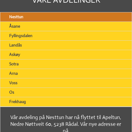
Nesttun
Åsane
Fyllingsdalen
Landås
Askøy
Sotra
Arna
Voss
Os
Frekhaug
Vår avdeling på Nesttun har nå flyttet til Apeltun,
Nedre Nøttveit 60, 5238 Rådal. Vår nye adresse er
nå