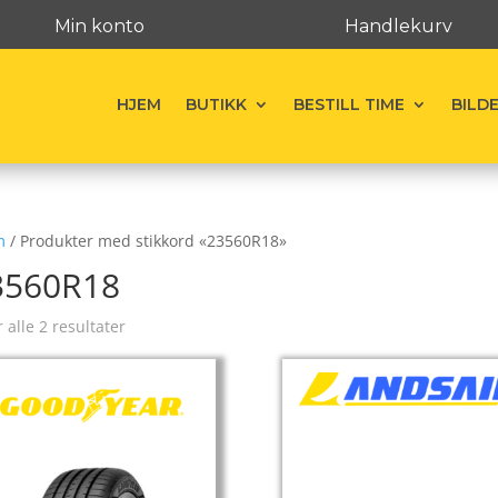
Min konto
Handlekurv
HJEM
BUTIKK
BESTILL TIME
BILD
m
/ Produkter med stikkord «23560R18»
3560R18
r alle 2 resultater