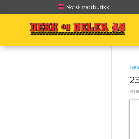
Norsk nettbutikk
Hje
2
Vise