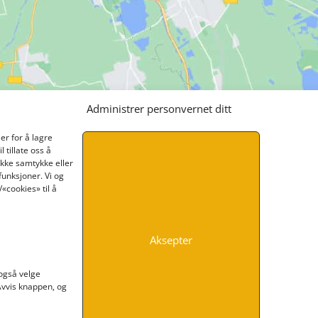
Administrer personvernet ditt
er for å lagre
 tillate oss å
ikke samtykke eller
funksjoner. Vi og
«cookies» til å
Aksepter
INFORMASJON
 også velge
 Avvis knappen, og
Kontakt oss
Endre time