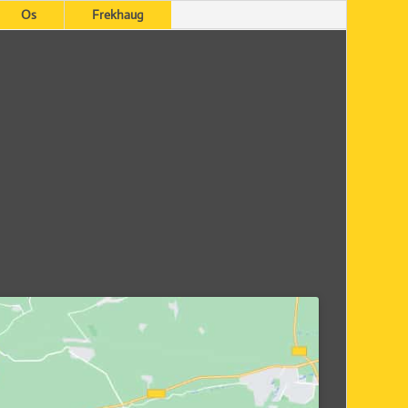
Os
Frekhaug