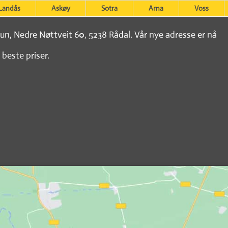
Landås
Askøy
Sotra
Arna
Voss
tun, Nedre Nøttveit 60, 5238 Rådal. Vår nye adresse er nå
 beste priser.