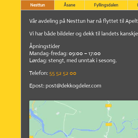
Nesttun
Åsane
Fyllingsdalen
Vår avdeling på Nesttun har nå flyttet til Apel
Vi har både bildeler og dekk til landets kanskje
Åpningstider
Mandag-fredag: 09:00 – 17:00
Lørdag: stengt, med unntak i sesong.
Telefon:
55 52 52 00
Epost: post@dekkogdeler.com