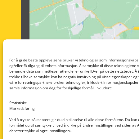
For å gi de beste opplevelsene bruker vi teknologier som informasjonskapsl
og/eller få tilgang til enhetsinformasjon. Å samtykke til disse teknologiene vil
behandle data som nettleser atferd eller unike ID-er på dette nettstedet. Å 
trekke tilbake samtykke kan ha negativ innvirkning på visse egenskaper og 
våre forretningspartnere bruker teknologier, inkludert informasjonskapsler/
samle informasjon om deg for forskjellige formål, inkludert:
Statistiske
Markedsføring
Ved å trykke «Aksepter» gir du din tillatelse til alle disse formålene. Du kan
formålet du vil samtykke til ved å klikke på Endre innstillinger ved siden av
Nedre Nøttveit 60, 5238 Rådal
deretter trykke «Lagre innstillinger».