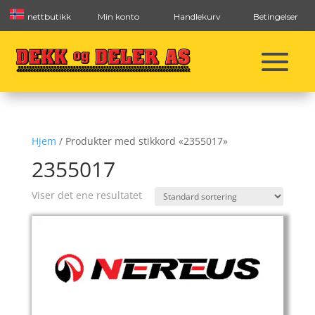
nettbutikk
Min konto
Handlekurv
Betingelser
Hjem
/ Produkter med stikkord «2355017»
2355017
Viser det ene resultatet