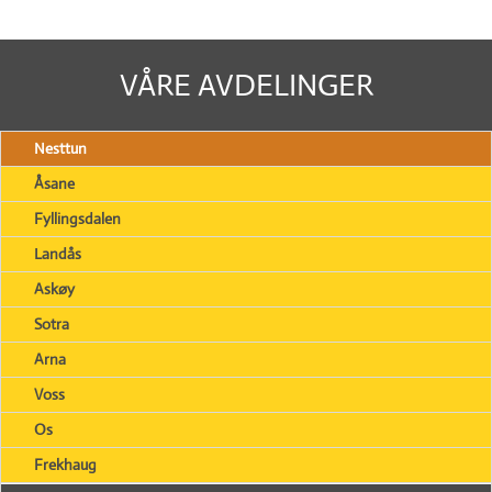
VÅRE AVDELINGER
Nesttun
Åsane
Fyllingsdalen
Landås
Askøy
Sotra
Arna
Voss
Os
Frekhaug