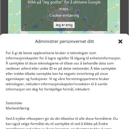
Klikk på "Jeg godtar" for å aktivere Google
maps
Cookie-erklæring
Jeg er enig
Administrer personvernet ditt
For å gi de beste opplevelsene bruker vi teknologier som
informasjonskapsler for å lagre og/eller få tilgang til enhetsinformasjon.
Å samtykke til disse teknologiene vil tillate oss å behandle data som
nettleser atferd eller unike ID-er på dette nettstedet. Å ikke samtykke
eller trekke tilbake samtykke kan ha negativ innvirkning på visse
egenskaper og funksjoner. Vi og våre forretningspartnere bruker
teknologier, inkludert informasjonskapsler/«cookies» til å samle
informasjon om deg for forskjellige formål, inkludert:
Email: post@dekkogdeler.nextlogixs.com
Statistiske
Markedsføring
Org. nr: 817188222
Ved å trykke «Aksepter» gir du din tillatelse til alle disse formålene. Du
kan også velge formålet du vil samtykke til ved å klikke på Endre
innstillinger ved siden av Avvis knappen, og deretter trykke «Lagre