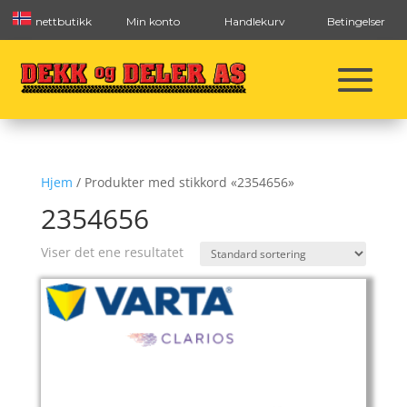
nettbutikk
Min konto
Handlekurv
Betingelser
Hjem
/ Produkter med stikkord «2354656»
2354656
Viser det ene resultatet