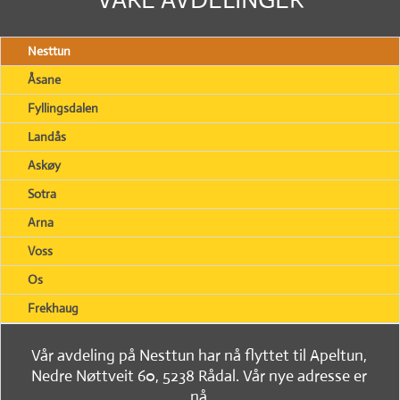
Nesttun
Åsane
Fyllingsdalen
Landås
Askøy
Sotra
Arna
Voss
Os
Frekhaug
Vår avdeling på Nesttun har nå flyttet til Apeltun,
Nedre Nøttveit 60, 5238 Rådal. Vår nye adresse er
nå