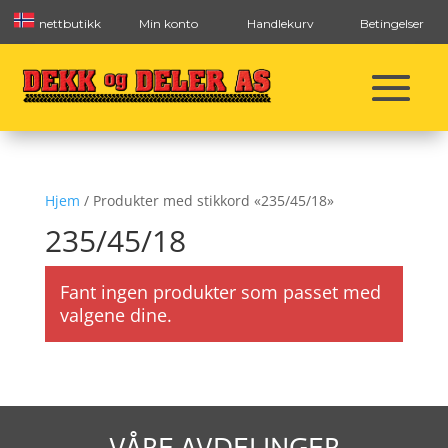
nettbutikk
Min konto
Handlekurv
Betingelser
Hjem
/ Produkter med stikkord «235/45/18»
235/45/18
Fant ingen produkter som passet med
valgene dine.
VÅRE AVDELINGER