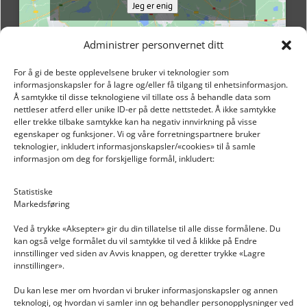
Jeg er enig
Administrer personvernet ditt
For å gi de beste opplevelsene bruker vi teknologier som
informasjonskapsler for å lagre og/eller få tilgang til enhetsinformasjon.
Å samtykke til disse teknologiene vil tillate oss å behandle data som
nettleser atferd eller unike ID-er på dette nettstedet. Å ikke samtykke
eller trekke tilbake samtykke kan ha negativ innvirkning på visse
egenskaper og funksjoner. Vi og våre forretningspartnere bruker
teknologier, inkludert informasjonskapsler/«cookies» til å samle
informasjon om deg for forskjellige formål, inkludert:
Email: post@dekkogdeler.nextlogixs.com
Statistiske
Markedsføring
Org. nr: 817188222
Ved å trykke «Aksepter» gir du din tillatelse til alle disse formålene. Du
kan også velge formålet du vil samtykke til ved å klikke på Endre
innstillinger ved siden av Avvis knappen, og deretter trykke «Lagre
innstillinger».
Du kan lese mer om hvordan vi bruker informasjonskapsler og annen
INFORMASJON
teknologi, og hvordan vi samler inn og behandler personopplysninger ved