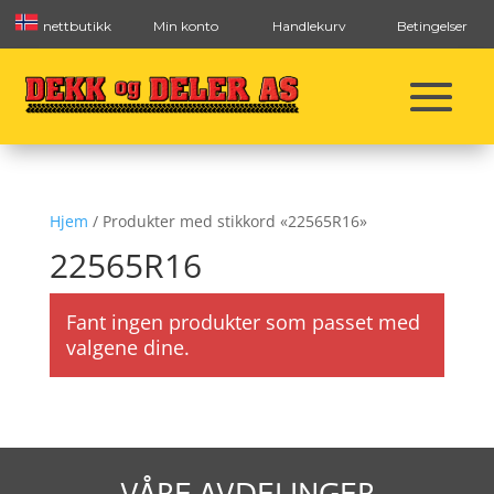
nettbutikk
Min konto
Handlekurv
Betingelser
Hjem
/ Produkter med stikkord «22565R16»
22565R16
Fant ingen produkter som passet med
valgene dine.
VÅRE AVDELINGER