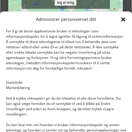
Jeg er enig
Administrer personvernet ditt
For å gi de beste opplevelsene bruker vi teknologier som
informasjonskapsler for å lagre og/eller få tilgang til enhetsinformasjon.
Å samtykke til disse teknologiene vil tillate oss å behandle data som
nettleser atferd eller unike ID-er på dette nettstedet. Å ikke samtykke
eller trekke tilbake samtykke kan ha negativ innvirkning på visse
egenskaper og funksjoner. Vi og våre forretningspartnere bruker
teknologier, inkludert informasjonskapsler/«cookies» til å samle
informasjon om deg for forskjellige formål, inkludert:
Email: post@dekkogdeler.nextlogixs.com
Statistiske
Markedsføring
Org. nr: 817188222
Ved å trykke «Aksepter» gir du din tillatelse til alle disse formålene. Du
kan også velge formålet du vil samtykke til ved å klikke på Endre
innstillinger ved siden av Avvis knappen, og deretter trykke «Lagre
innstillinger».
Du kan lese mer om hvordan vi bruker informasjonskapsler og annen
INFORMASJON
teknologi, og hvordan vi samler inn og behandler personopplysninger ved