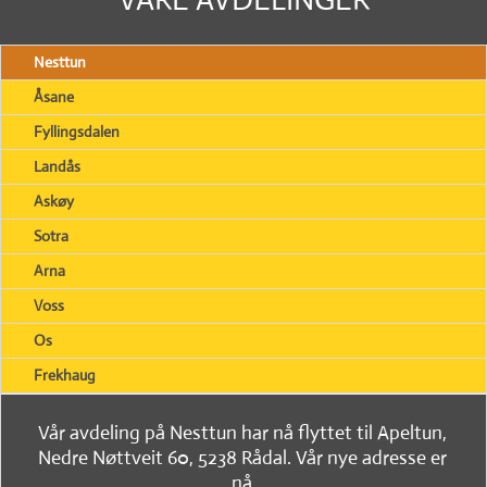
Nesttun
Åsane
Fyllingsdalen
Landås
Askøy
Sotra
Arna
Voss
Os
Frekhaug
Vår avdeling på Nesttun har nå flyttet til Apeltun,
Nedre Nøttveit 60, 5238 Rådal. Vår nye adresse er
nå