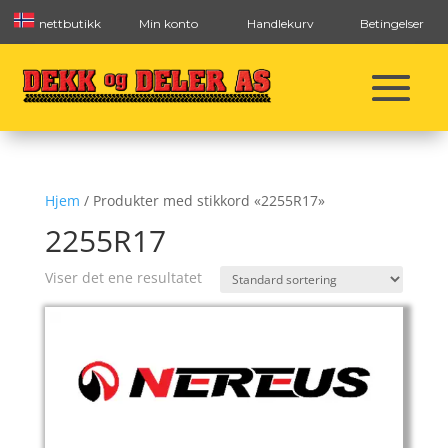
nettbutikk
Min konto
Handlekurv
Betingelser
Hjem
/ Produkter med stikkord «2255R17»
2255R17
Viser det ene resultatet