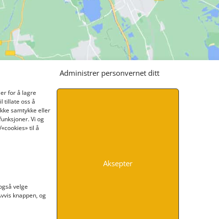
Administrer personvernet ditt
er for å lagre
 tillate oss å
ikke samtykke eller
funksjoner. Vi og
«cookies» til å
Aksepter
INFORMASJON
 også velge
 Avvis knappen, og
Kontakt oss
Endre time