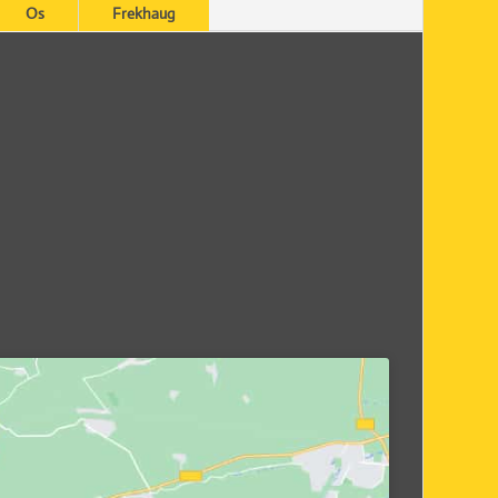
Os
Frekhaug