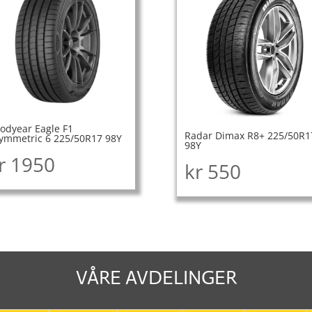
odyear Eagle F1
Radar Dimax R8+ 225/50R1
ymmetric 6 225/50R17 98Y
98Y
r
1950
kr
550
VÅRE AVDELINGER