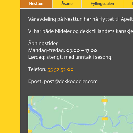
Nesttun
Åsane
Fyllingsdalen
Vår avdeling på Nesttun har nå flyttet til Apel
Vi har både bildeler og dekk til landets kanskje
Åpningstider
Mandag-fredag: 09:00 – 17:00
Lørdag: stengt, med unntak i sesong.
Telefon:
55 52 52 00
Epost: post@dekkogdeler.com