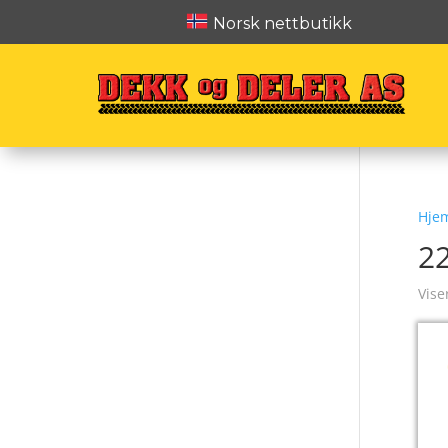
Norsk nettbutikk
Hje
2
Vise