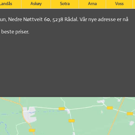
Landås
Askøy
Sotra
Arna
Voss
tun, Nedre Nøttveit 60, 5238 Rådal. Vår nye adresse er nå
 beste priser.