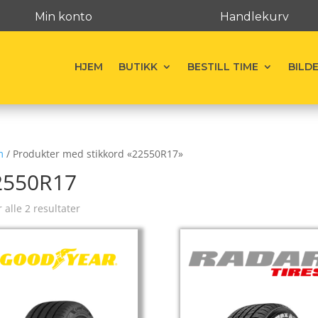
Min konto
Handlekurv
HJEM
BUTIKK
BESTILL TIME
BILD
m
/ Produkter med stikkord «22550R17»
2550R17
r alle 2 resultater