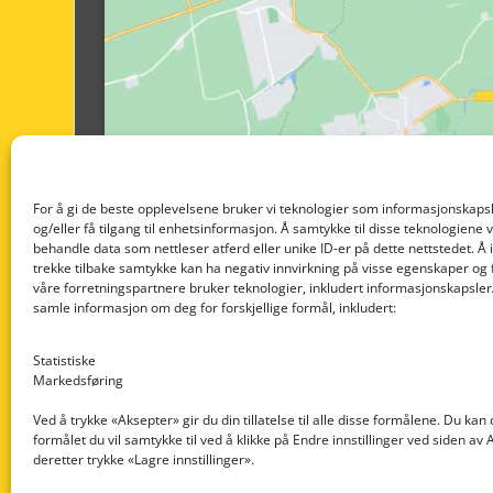
For å gi de beste opplevelsene bruker vi teknologier som informasjonskapsl
og/eller få tilgang til enhetsinformasjon. Å samtykke til disse teknologiene vil
behandle data som nettleser atferd eller unike ID-er på dette nettstedet. Å 
trekke tilbake samtykke kan ha negativ innvirkning på visse egenskaper og 
våre forretningspartnere bruker teknologier, inkludert informasjonskapsler/
samle informasjon om deg for forskjellige formål, inkludert:
Statistiske
Markedsføring
Ved å trykke «Aksepter» gir du din tillatelse til alle disse formålene. Du kan
formålet du vil samtykke til ved å klikke på Endre innstillinger ved siden av
Nedre Nøttveit 60, 5238 Rådal
deretter trykke «Lagre innstillinger».
Email: post@dekkogdeler.com