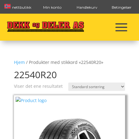
nettbutikk
Min konto
Handlekurv
Betingelser
Hjem
/ Produkter med stikkord «22540R20»
22540R20
Viser det ene resultatet