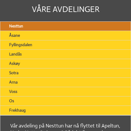
VÅRE AVDELINGER
Nesttun
Åsane
Fyllingsdalen
Landås
Askøy
Sotra
Arna
Voss
Os
Frekhaug
Vår avdeling på Nesttun har nå flyttet til Apeltun,