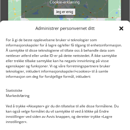
Cookie-erklæring
Jeg er enig
Administrer personvernet ditt
For å gi de beste opplevelsene bruker vi teknologier som
informasjonskapsler for å lagre og/eller få tilgang til enhetsinformasjon.
Å samtykke til disse teknologiene vil tillate oss å behandle data som
nettleser atferd eller unike ID-er på dette nettstedet. Å ikke samtykke
eller trekke tilbake samtykke kan ha negativ innvirkning på visse
egenskaper og funksjoner. Vi og våre forretningspartnere bruker
teknologier, inkludert informasjonskapsler/«cookies» til å samle
informasjon om deg for forskjellige formål, inkludert:
Email: post@dekkogdeler.nextlogixs.com
Statistiske
Markedsføring
Org. nr: 817188222
Ved å trykke «Aksepter» gir du din tillatelse til alle disse formålene. Du
kan også velge formålet du vil samtykke til ved å klikke på Endre
innstillinger ved siden av Avvis knappen, og deretter trykke «Lagre
innstillinger».