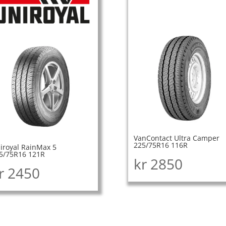
VanContact Ultra Camper
225/75R16 116R
iroyal RainMax 5
5/75R16 121R
kr
2850
r
2450