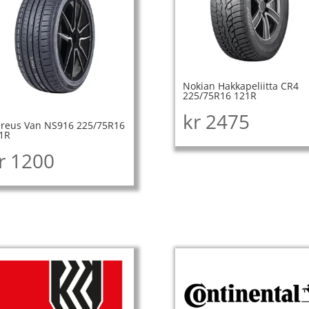
Nokian Hakkapeliitta CR4
225/75R16 121R
kr
2475
reus Van NS916 225/75R16
1R
r
1200