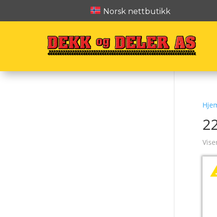
Norsk nettbutikk
Hje
2
Vise