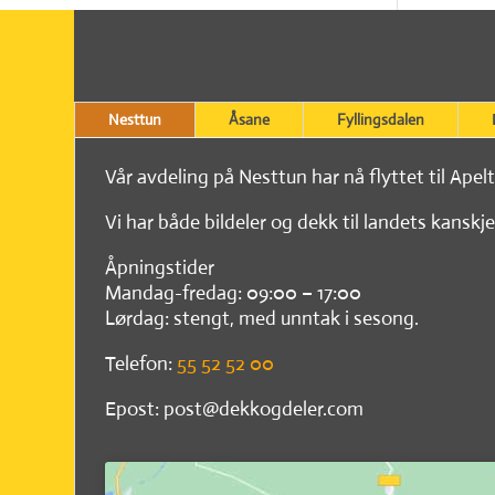
Nesttun
Åsane
Fyllingsdalen
Vår avdeling på Nesttun har nå flyttet til Apel
Vi har både bildeler og dekk til landets kanskje
Åpningstider
Mandag-fredag: 09:00 – 17:00
Lørdag: stengt, med unntak i sesong.
Telefon:
55 52 52 00
Epost: post@dekkogdeler.com