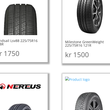
ndsail Lsv88 225/75R16
Milestone GreenWeight
8R
225/75R16 121R
r
1750
kr
1500