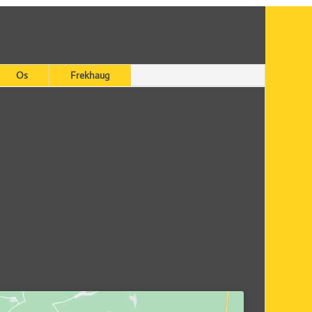
Os
Frekhaug