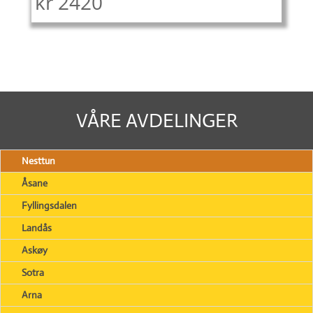
kr
2420
VÅRE AVDELINGER
Nesttun
Åsane
Fyllingsdalen
Landås
Askøy
Sotra
Arna