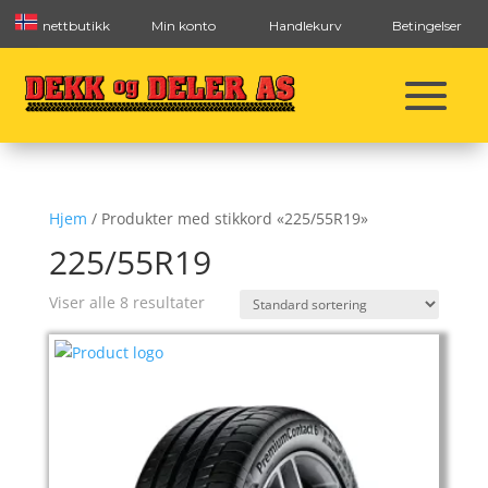
nettbutikk
Min konto
Handlekurv
Betingelser
Hjem
/ Produkter med stikkord «225/55R19»
225/55R19
Viser alle 8 resultater