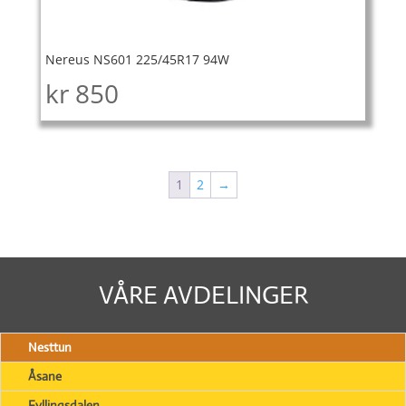
Nereus NS601 225/45R17 94W
kr
850
1
2
→
VÅRE AVDELINGER
Nesttun
Åsane
Fyllingsdalen