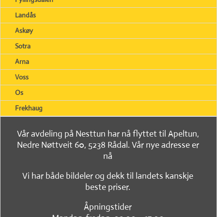
Landås
Askøy
Sotra
Arna
Voss
Os
Frekhaug
Vår avdeling på Nesttun har nå flyttet til Apeltun,
Nedre Nøttveit 60, 5238 Rådal. Vår nye adresse er
nå
Vi har både bildeler og dekk til landets kanskje
beste priser.
Åpningstider