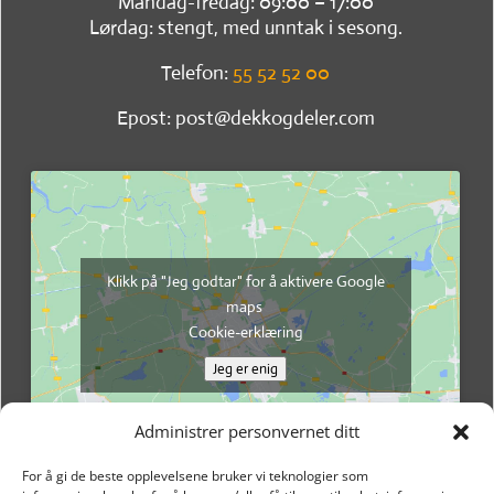
Mandag-fredag: 09:00 – 17:00
Lørdag: stengt, med unntak i sesong.
Telefon:
55 52 52 00
Epost: post@dekkogdeler.com
Klikk på "Jeg godtar" for å aktivere Google
maps
Cookie-erklæring
Jeg er enig
Administrer personvernet ditt
For å gi de beste opplevelsene bruker vi teknologier som