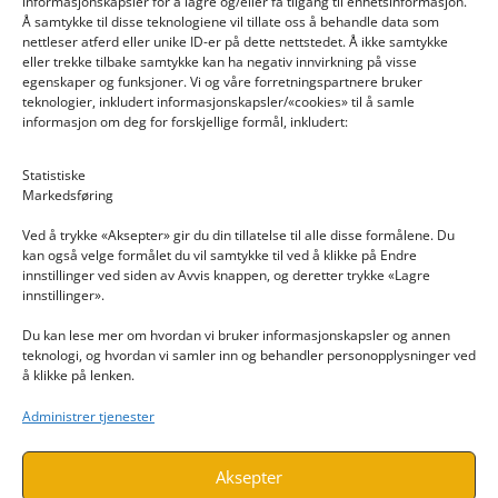
informasjonskapsler for å lagre og/eller få tilgang til enhetsinformasjon.
Å samtykke til disse teknologiene vil tillate oss å behandle data som
nettleser atferd eller unike ID-er på dette nettstedet. Å ikke samtykke
eller trekke tilbake samtykke kan ha negativ innvirkning på visse
egenskaper og funksjoner. Vi og våre forretningspartnere bruker
teknologier, inkludert informasjonskapsler/«cookies» til å samle
informasjon om deg for forskjellige formål, inkludert:
Email: post@dekkogdeler.nextlogixs.com
Statistiske
Markedsføring
Org. nr: 817188222
Ved å trykke «Aksepter» gir du din tillatelse til alle disse formålene. Du
kan også velge formålet du vil samtykke til ved å klikke på Endre
innstillinger ved siden av Avvis knappen, og deretter trykke «Lagre
innstillinger».
Du kan lese mer om hvordan vi bruker informasjonskapsler og annen
INFORMASJON
teknologi, og hvordan vi samler inn og behandler personopplysninger ved
å klikke på lenken.
Kontakt oss
Administrer tjenester
Endre time
Personvern
Aksepter