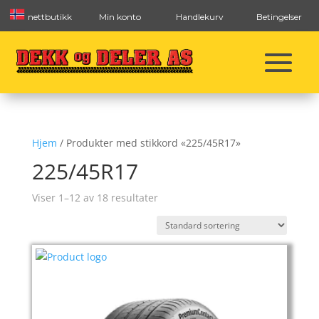
nettbutikk
Min konto
Handlekurv
Betingelser
Hjem
/ Produkter med stikkord «225/45R17»
225/45R17
Viser 1–12 av 18 resultater