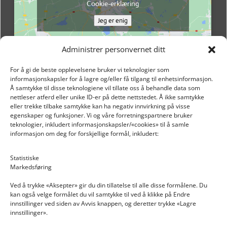
Cookie-erklæring
Jeg er enig
Administrer personvernet ditt
For å gi de beste opplevelsene bruker vi teknologier som
informasjonskapsler for å lagre og/eller få tilgang til enhetsinformasjon.
Å samtykke til disse teknologiene vil tillate oss å behandle data som
nettleser atferd eller unike ID-er på dette nettstedet. Å ikke samtykke
eller trekke tilbake samtykke kan ha negativ innvirkning på visse
egenskaper og funksjoner. Vi og våre forretningspartnere bruker
teknologier, inkludert informasjonskapsler/«cookies» til å samle
informasjon om deg for forskjellige formål, inkludert:
Email: post@dekkogdeler.nextlogixs.com
Statistiske
Markedsføring
Org. nr: 817188222
Ved å trykke «Aksepter» gir du din tillatelse til alle disse formålene. Du
kan også velge formålet du vil samtykke til ved å klikke på Endre
innstillinger ved siden av Avvis knappen, og deretter trykke «Lagre
innstillinger».