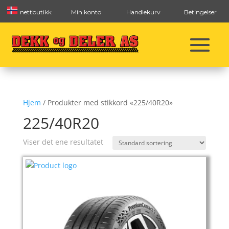
nettbutikk
Min konto
Handlekurv
Betingelser
Hjem
/ Produkter med stikkord «225/40R20»
225/40R20
Viser det ene resultatet