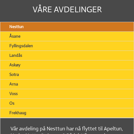
VÅRE AVDELINGER
Nesttun
Åsane
Fyllingsdalen
Landås
Askøy
Sotra
Arna
Voss
Os
Frekhaug
Vår avdeling på Nesttun har nå flyttet til Apeltun,