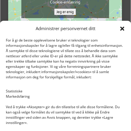
Cookie-erklæring
Jeg er enig
Administrer personvernet ditt
For å gi de beste opplevelsene bruker vi teknologier som
informasjonskapsler for å lagre og/eller få tilgang til enhetsinformasjon.
Å samtykke til disse teknologiene vil tillate oss å behandle data som
nettleser atferd eller unike ID-er på dette nettstedet. Å ikke samtykke
eller trekke tilbake samtykke kan ha negativ innvirkning på visse
egenskaper og funksjoner. Vi og våre forretningspartnere bruker
teknologier, inkludert informasjonskapsler/«cookies» til å samle
informasjon om deg for forskjellige formål, inkludert:
Email: post@dekkogdeler.nextlogixs.com
Statistiske
Markedsføring
Org. nr: 817188222
Ved å trykke «Aksepter» gir du din tillatelse til alle disse formålene. Du
kan også velge formålet du vil samtykke til ved å klikke på Endre
innstillinger ved siden av Avvis knappen, og deretter trykke «Lagre
innstillinger».