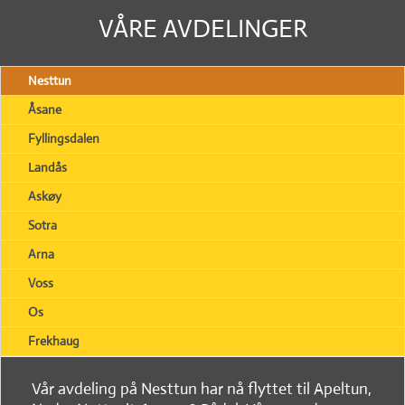
VÅRE AVDELINGER
Nesttun
Åsane
Fyllingsdalen
Landås
Askøy
Sotra
Arna
Voss
Os
Frekhaug
Vår avdeling på Nesttun har nå flyttet til Apeltun,