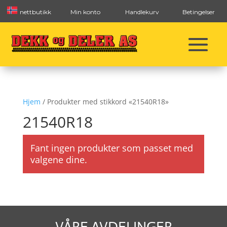
nettbutikk
Min konto
Handlekurv
Betingelser
Hjem
/ Produkter med stikkord «21540R18»
21540R18
Fant ingen produkter som passet med
valgene dine.
VÅRE AVDELINGER