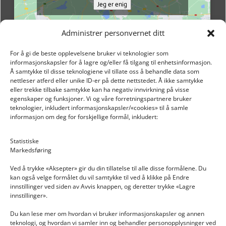
Jeg er enig
Administrer personvernet ditt
For å gi de beste opplevelsene bruker vi teknologier som
informasjonskapsler for å lagre og/eller få tilgang til enhetsinformasjon.
Å samtykke til disse teknologiene vil tillate oss å behandle data som
nettleser atferd eller unike ID-er på dette nettstedet. Å ikke samtykke
eller trekke tilbake samtykke kan ha negativ innvirkning på visse
egenskaper og funksjoner. Vi og våre forretningspartnere bruker
teknologier, inkludert informasjonskapsler/«cookies» til å samle
informasjon om deg for forskjellige formål, inkludert:
Email: post@dekkogdeler.nextlogixs.com
Statistiske
Markedsføring
Org. nr: 817188222
Ved å trykke «Aksepter» gir du din tillatelse til alle disse formålene. Du
kan også velge formålet du vil samtykke til ved å klikke på Endre
innstillinger ved siden av Avvis knappen, og deretter trykke «Lagre
innstillinger».
Du kan lese mer om hvordan vi bruker informasjonskapsler og annen
INFORMASJON
teknologi, og hvordan vi samler inn og behandler personopplysninger ved