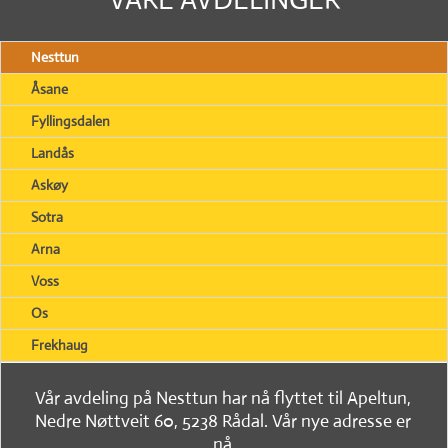
Nesttun
Åsane
Fyllingsdalen
Landås
Askøy
Sotra
Arna
Voss
Os
Frekhaug
Vår avdeling på Nesttun har nå flyttet til Apeltun,
Nedre Nøttveit 60, 5238 Rådal. Vår nye adresse er
nå