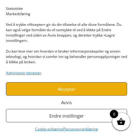
Email: post@dekkogdeler.nextlogixs.com
Statistiske
Markedsføring
Org. nr: 817188222
Ved å trykke «Aksepter» gir du din tillatelse til alle disse formålene. Du
kan også velge formålet du vil samtykke til ved å klikke på Endre
innstillinger ved siden av Avvis knappen, og deretter trykke «Lagre
innstillinger».
Du kan lese mer om hvordan vi bruker informasjonskapsler og annen
INFORMASJON
teknologi, og hvordan vi samler inn og behandler personopplysninger ved
å klikke på lenken.
Kontakt oss
Administrer tjenester
Endre time
Personvern
Aksepter
Avvis
0
Endre instillinger
Cookie-erklæring
Personvernerklæring
Utviklet av
www.webshop1.no