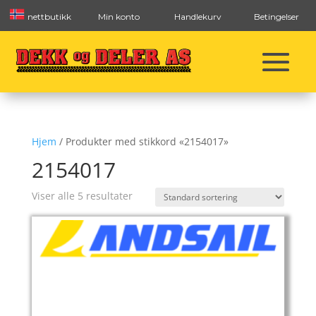
nettbutikk
Min konto
Handlekurv
Betingelser
Hjem
/ Produkter med stikkord «2154017»
2154017
Viser alle 5 resultater