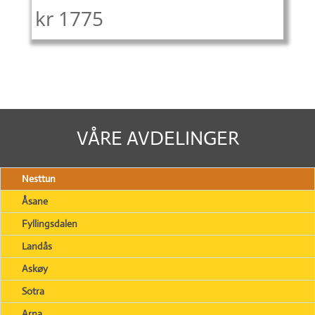
kr
1775
VÅRE AVDELINGER
Nesttun
Åsane
Fyllingsdalen
Landås
Askøy
Sotra
Arna