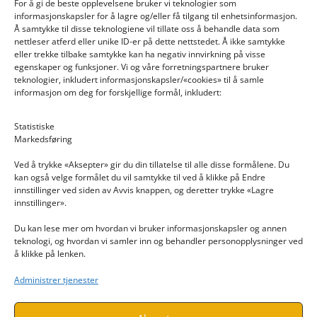
For å gi de beste opplevelsene bruker vi teknologier som
informasjonskapsler for å lagre og/eller få tilgang til enhetsinformasjon.
Å samtykke til disse teknologiene vil tillate oss å behandle data som
nettleser atferd eller unike ID-er på dette nettstedet. Å ikke samtykke
eller trekke tilbake samtykke kan ha negativ innvirkning på visse
egenskaper og funksjoner. Vi og våre forretningspartnere bruker
teknologier, inkludert informasjonskapsler/«cookies» til å samle
informasjon om deg for forskjellige formål, inkludert:
Email: post@dekkogdeler.nextlogixs.com
Statistiske
Markedsføring
Org. nr: 817188222
Ved å trykke «Aksepter» gir du din tillatelse til alle disse formålene. Du
kan også velge formålet du vil samtykke til ved å klikke på Endre
innstillinger ved siden av Avvis knappen, og deretter trykke «Lagre
innstillinger».
Du kan lese mer om hvordan vi bruker informasjonskapsler og annen
INFORMASJON
teknologi, og hvordan vi samler inn og behandler personopplysninger ved
å klikke på lenken.
Kontakt oss
Administrer tjenester
Endre time
Personvern