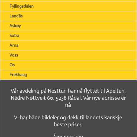
Fyllingsdalen
Landås
Askøy
Sotra
Arna
Voss
Os
Frekhaug
Vår avdeling på Nesttun har nå flyttet til Apeltun,
Nedre Nøttveit 60, 5238 Rådal. Vår nye adresse er
nå
Vi har både bildeler og dekk til landets kanskje
beste priser.