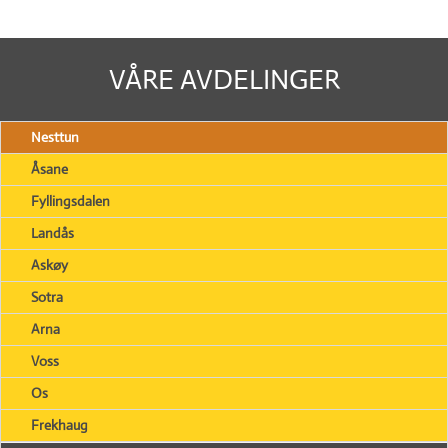
VÅRE AVDELINGER
Nesttun
Åsane
Fyllingsdalen
Landås
Askøy
Sotra
Arna
Voss
Os
Frekhaug