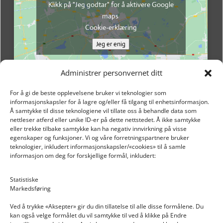
Klikk på "Jeg godtar" for å aktivere Google
maps
Cookie-erklæring
Jeg er enig
Administrer personvernet ditt
For å gi de beste opplevelsene bruker vi teknologier som
informasjonskapsler for å lagre og/eller få tilgang til enhetsinformasjon.
Å samtykke til disse teknologiene vil tillate oss å behandle data som
nettleser atferd eller unike ID-er på dette nettstedet. Å ikke samtykke
eller trekke tilbake samtykke kan ha negativ innvirkning på visse
egenskaper og funksjoner. Vi og våre forretningspartnere bruker
teknologier, inkludert informasjonskapsler/«cookies» til å samle
informasjon om deg for forskjellige formål, inkludert:
Email: post@dekkogdeler.nextlogixs.com
Statistiske
Markedsføring
Org. nr: 817188222
Ved å trykke «Aksepter» gir du din tillatelse til alle disse formålene. Du
kan også velge formålet du vil samtykke til ved å klikke på Endre