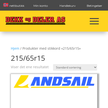
nettbutikk
Min konto
Handlekurv
Betingelser
Hjem
/ Produkter med stikkord «215/65r15»
215/65r15
Viser det ene resultatet