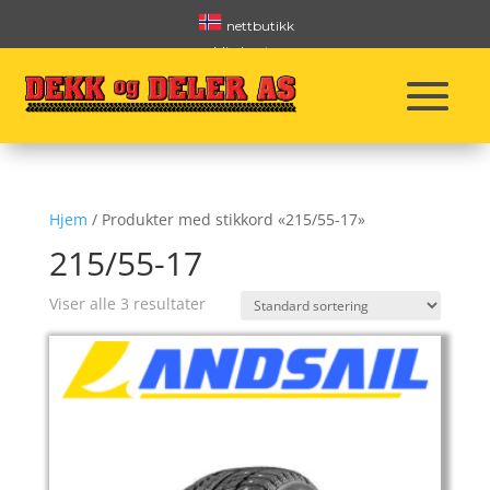
nettbutikk
Min konto
Handlekurv
Betingelser
Hjem
/ Produkter med stikkord «215/55-17»
215/55-17
Viser alle 3 resultater