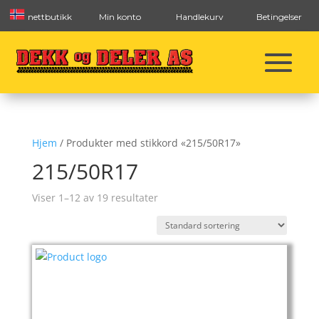
nettbutikk
Min konto
Handlekurv
Betingelser
Hjem
/ Produkter med stikkord «215/50R17»
215/50R17
Viser 1–12 av 19 resultater