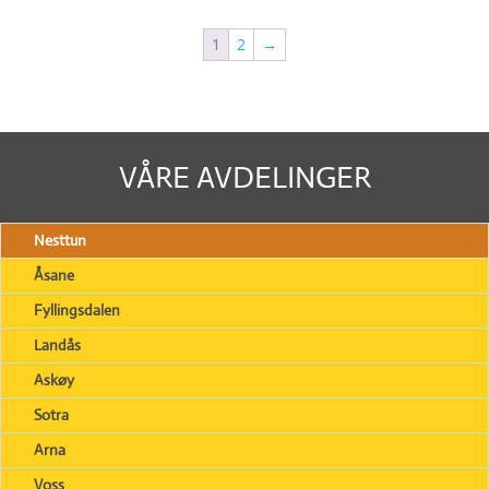
1
2
→
VÅRE AVDELINGER
Nesttun
Åsane
Fyllingsdalen
Landås
Askøy
Sotra
Arna
Voss