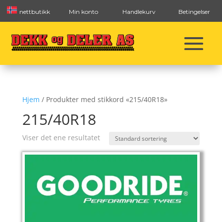
nettbutikk
Min konto
Handlekurv
Betingelser
Hjem
/ Produkter med stikkord «215/40R18»
215/40R18
Viser det ene resultatet