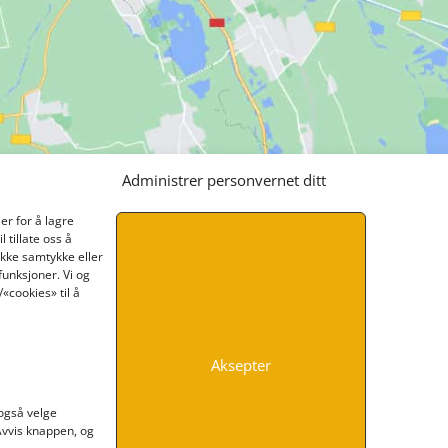
Administrer personvernet ditt
er for å lagre
 tillate oss å
ikke samtykke eller
funksjoner. Vi og
«cookies» til å
Aksepter
INFORMASJON
 også velge
 Avvis knappen, og
Kontakt oss