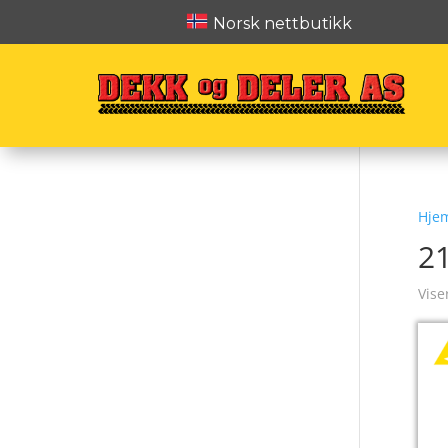
Norsk nettbutikk
Hje
2
Vise