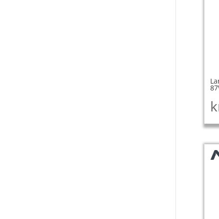
La
8
k