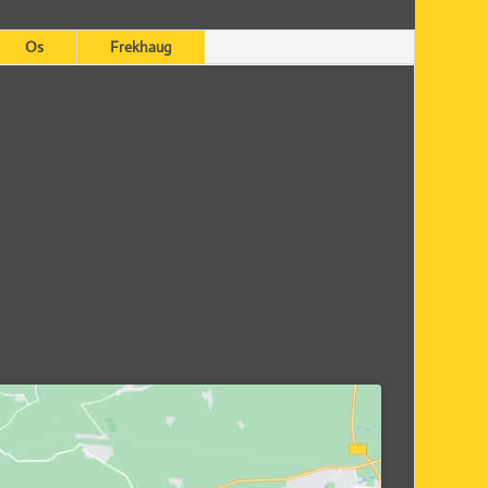
Os
Frekhaug