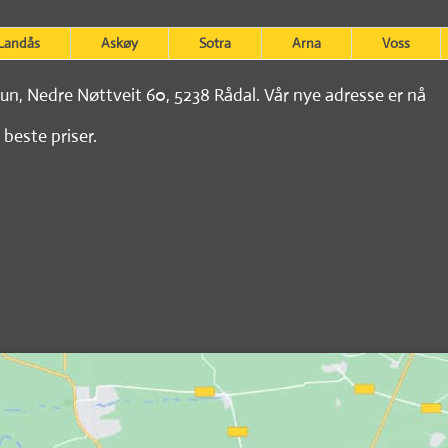
Landås
Askøy
Sotra
Arna
Voss
tun, Nedre Nøttveit 60, 5238 Rådal. Vår nye adresse er nå
 beste priser.