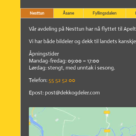
Nesttun
Åsane
Fyllingsdalen
Vår avdeling på Nesttun har nå flyttet til Apel
Vi har både bildeler og dekk til landets kanskje
Åpningstider
Mandag-fredag: 09:00 – 17:00
Lørdag: stengt, med unntak i sesong.
Telefon:
55 52 52 00
Epost: post@dekkogdeler.com