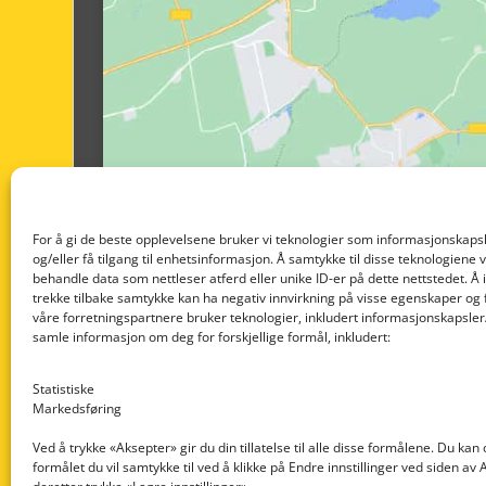
For å gi de beste opplevelsene bruker vi teknologier som informasjonskapsl
og/eller få tilgang til enhetsinformasjon. Å samtykke til disse teknologiene vil
behandle data som nettleser atferd eller unike ID-er på dette nettstedet. Å 
trekke tilbake samtykke kan ha negativ innvirkning på visse egenskaper og 
våre forretningspartnere bruker teknologier, inkludert informasjonskapsler/
samle informasjon om deg for forskjellige formål, inkludert:
Statistiske
Markedsføring
Ved å trykke «Aksepter» gir du din tillatelse til alle disse formålene. Du kan
formålet du vil samtykke til ved å klikke på Endre innstillinger ved siden av
Nedre Nøttveit 60, 5238 Rådal