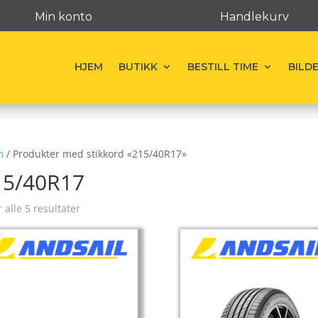
Min konto
Handlekurv
HJEM
BUTIKK
BESTILL TIME
BILD
m
/ Produkter med stikkord «215/40R17»
15/40R17
r alle 5 resultater