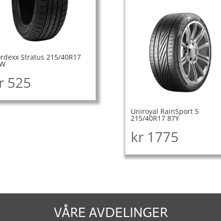
rdexx Stratus 215/40R17
7W
r
525
Uniroyal RainSport 5
215/40R17 87Y
kr
1775
VÅRE AVDELINGER