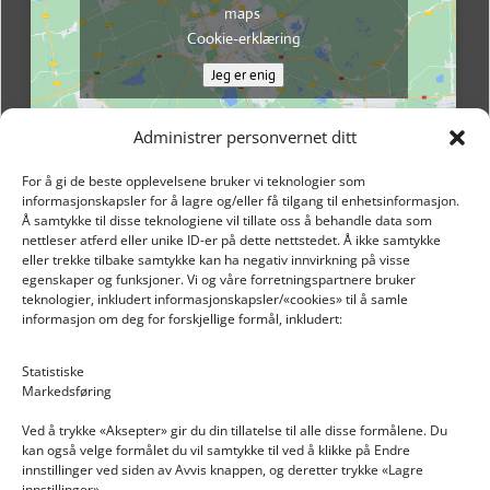
maps
Cookie-erklæring
Jeg er enig
Administrer personvernet ditt
For å gi de beste opplevelsene bruker vi teknologier som
informasjonskapsler for å lagre og/eller få tilgang til enhetsinformasjon.
Å samtykke til disse teknologiene vil tillate oss å behandle data som
nettleser atferd eller unike ID-er på dette nettstedet. Å ikke samtykke
eller trekke tilbake samtykke kan ha negativ innvirkning på visse
egenskaper og funksjoner. Vi og våre forretningspartnere bruker
teknologier, inkludert informasjonskapsler/«cookies» til å samle
informasjon om deg for forskjellige formål, inkludert:
Email: post@dekkogdeler.nextlogixs.com
Statistiske
Markedsføring
Org. nr: 817188222
Ved å trykke «Aksepter» gir du din tillatelse til alle disse formålene. Du
kan også velge formålet du vil samtykke til ved å klikke på Endre
innstillinger ved siden av Avvis knappen, og deretter trykke «Lagre
innstillinger».