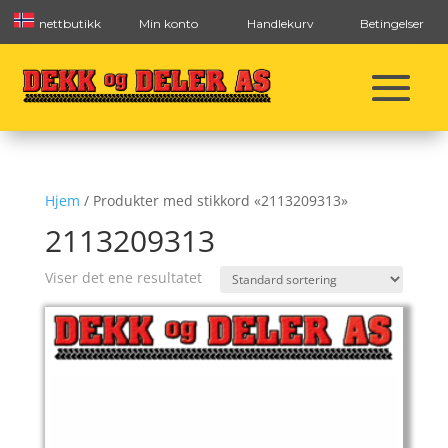
nettbutikk
Min konto
Handlekurv
Betingelser
Hjem
/ Produkter med stikkord «2113209313»
2113209313
Viser det ene resultatet