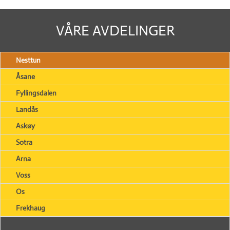
VÅRE AVDELINGER
Nesttun
Åsane
Fyllingsdalen
Landås
Askøy
Sotra
Arna
Voss
Os
Frekhaug