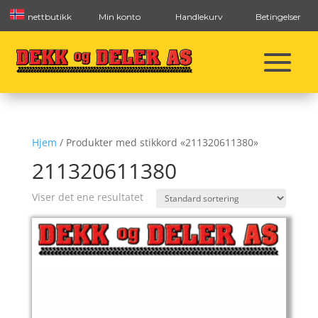
nettbutikk
Min konto
Handlekurv
Betingelser
Hjem
/ Produkter med stikkord «211320611380»
211320611380
Viser det ene resultatet