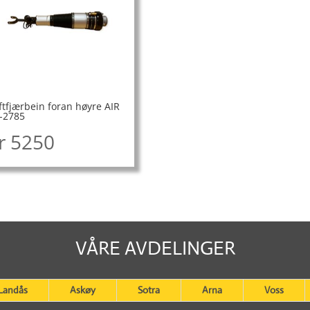
ftfjærbein foran høyre AIR
-2785
r
5250
VÅRE AVDELINGER
Landås
Askøy
Sotra
Arna
Voss