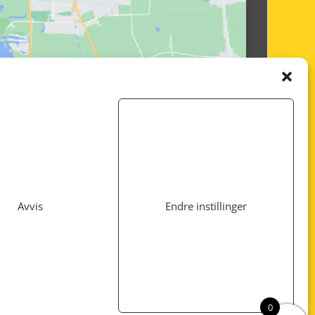
Avvis
Endre instillinger
Utviklet av
www.webshop1.no
0