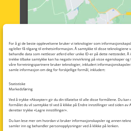
For å gi de beste opplevelsene bruker vi teknologier som informasjonskapsl
og/eller få tilgang til enhetsinformasjon. Å samtykke til disse teknologiene vil
behandle data som nettleser atferd eller unike ID-er på dette nettstedet. Å 
trekke tilbake samtykke kan ha negativ innvirkning på visse egenskaper og 
våre forretningspartnere bruker teknologier, inkludert informasjonskapsler/
samle informasjon om deg for forskjellige formål, inkludert:
Statistiske
Markedsføring
Ved å trykke «Aksepter» gir du din tillatelse til alle disse formålene. Du kan
formålet du vil samtykke til ved å klikke på Endre innstillinger ved siden av
Nedre Nøttveit 60, 5238 Rådal
deretter trykke «Lagre innstillinger».
Email: post@dekkogdeler.com
Du kan lese mer om hvordan vi bruker informasjonskapsler og annen teknol
samler inn og behandler personopplysninger ved å klikke på lenken.
Org. nr: 996430022