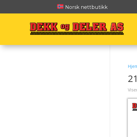
Norsk nettbutikk
Hje
2
Vise