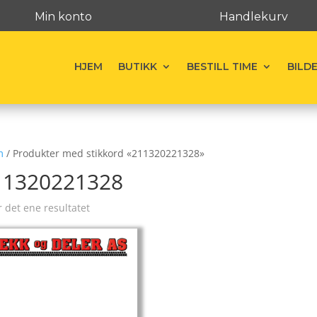
Min konto
Handlekurv
HJEM
BUTIKK
BESTILL TIME
BILD
m
/ Produkter med stikkord «211320221328»
11320221328
r det ene resultatet