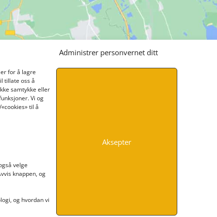
Administrer personvernet ditt
er for å lagre
 tillate oss å
ikke samtykke eller
funksjoner. Vi og
«cookies» til å
Aksepter
INFORMASJON
 også velge
 Avvis knappen, og
Kontakt oss
Endre time
Personvern
ogi, og hvordan vi