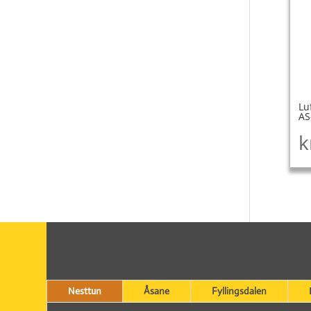
Lu
AS
k
Nesttun
Åsane
Fyllingsdalen