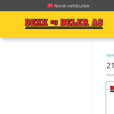
Norsk nettbutikk
Hje
2
Vise