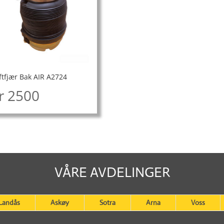
ftfjær Bak AIR A2724
r
2500
VÅRE AVDELINGER
Landås
Askøy
Sotra
Arna
Voss