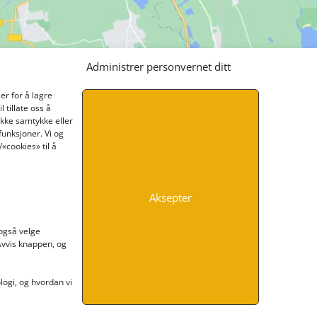
Administrer personvernet ditt
er for å lagre
 tillate oss å
ikke samtykke eller
funksjoner. Vi og
«cookies» til å
Aksepter
INFORMASJON
 også velge
 Avvis knappen, og
Kontakt oss
Endre time
Personvern
ogi, og hvordan vi