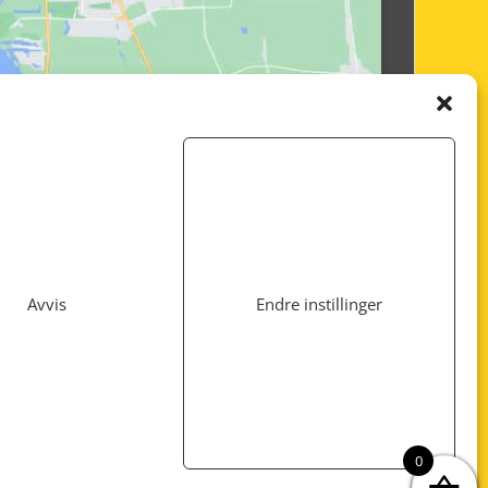
Avvis
Endre instillinger
Utviklet av
www.webshop1.no
0