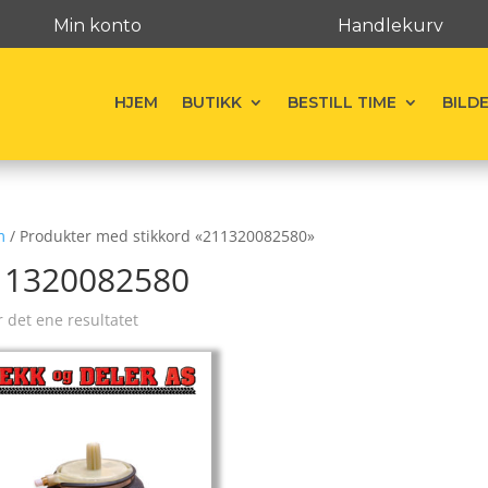
Min konto
Handlekurv
HJEM
BUTIKK
BESTILL TIME
BILD
m
/ Produkter med stikkord «211320082580»
11320082580
r det ene resultatet