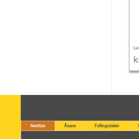
Lu
k
Nesttun
Åsane
Fyllingsdalen