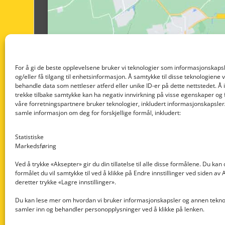
For å gi de beste opplevelsene bruker vi teknologier som informasjonskapsl
og/eller få tilgang til enhetsinformasjon. Å samtykke til disse teknologiene vil
behandle data som nettleser atferd eller unike ID-er på dette nettstedet. Å 
trekke tilbake samtykke kan ha negativ innvirkning på visse egenskaper og 
våre forretningspartnere bruker teknologier, inkludert informasjonskapsler/
samle informasjon om deg for forskjellige formål, inkludert:
Statistiske
Markedsføring
Ved å trykke «Aksepter» gir du din tillatelse til alle disse formålene. Du kan
formålet du vil samtykke til ved å klikke på Endre innstillinger ved siden av
Nedre Nøttveit 60, 5238 Rådal
deretter trykke «Lagre innstillinger».
Email: post@dekkogdeler.com
Du kan lese mer om hvordan vi bruker informasjonskapsler og annen teknol
samler inn og behandler personopplysninger ved å klikke på lenken.
Org. nr: 996430022