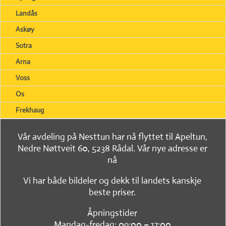
Landås
Askøy
Sotra
Arna
Voss
Os
Frekhaug
Vår avdeling på Nesttun har nå flyttet til Apeltun,
Nedre Nøttveit 60, 5238 Rådal. Vår nye adresse er
nå
Vi har både bildeler og dekk til landets kanskje
beste priser.
Åpningstider
Mandag-fredag: 09:00 – 17:00