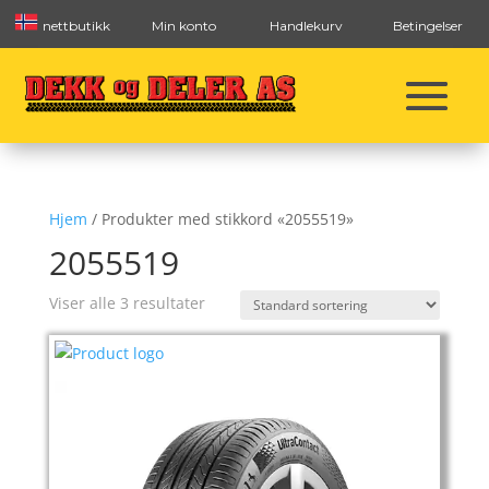
nettbutikk
Min konto
Handlekurv
Betingelser
Hjem
/ Produkter med stikkord «2055519»
2055519
Viser alle 3 resultater