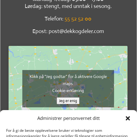
Lørdag: stengt, med unntak i sesong.
Telefon:
55 52 52 00
Epost: post@dekkogdeler.com
Klikk på "Jeg godtar" for å aktivere Google
maps
Cookie-erklæring
Jeg er enig
Administrer personvernet ditt
For å gi de beste opplevelsene bruker vi teknologier som
informasjonskapsler for å lagre og/eller få tilgang til enhetsinformasjon.