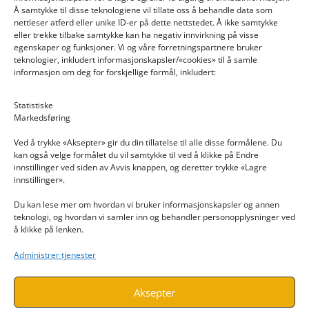
Å samtykke til disse teknologiene vil tillate oss å behandle data som
nettleser atferd eller unike ID-er på dette nettstedet. Å ikke samtykke
eller trekke tilbake samtykke kan ha negativ innvirkning på visse
egenskaper og funksjoner. Vi og våre forretningspartnere bruker
teknologier, inkludert informasjonskapsler/«cookies» til å samle
informasjon om deg for forskjellige formål, inkludert:
Email: post@dekkogdeler.nextlogixs.com
Statistiske
Markedsføring
Org. nr: 817188222
Ved å trykke «Aksepter» gir du din tillatelse til alle disse formålene. Du
kan også velge formålet du vil samtykke til ved å klikke på Endre
innstillinger ved siden av Avvis knappen, og deretter trykke «Lagre
innstillinger».
Du kan lese mer om hvordan vi bruker informasjonskapsler og annen
INFORMASJON
teknologi, og hvordan vi samler inn og behandler personopplysninger ved
å klikke på lenken.
Kontakt oss
Administrer tjenester
Endre time
Personvern
Aksepter