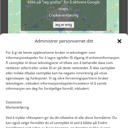
Klikk på "Jeg godtar" for å aktivere Google
maps
Cookie-erklæring
Jeg er enig
Administrer personvernet ditt
For å gi de beste opplevelsene bruker vi teknologier som
informasjonskapsler for å lagre og/eller få tilgang til enhetsinformasjon.
Å samtykke til disse teknologiene vil tillate oss å behandle data som
nettleser atferd eller unike ID-er på dette nettstedet. Å ikke samtykke
eller trekke tilbake samtykke kan ha negativ innvirkning på visse
egenskaper og funksjoner. Vi og våre forretningspartnere bruker
teknologier, inkludert informasjonskapsler/«cookies» til å samle
informasjon om deg for forskjellige formål, inkludert:
Email: post@dekkogdeler.nextlogixs.com
Statistiske
Markedsføring
Org. nr: 817188222
Ved å trykke «Aksepter» gir du din tillatelse til alle disse formålene. Du
kan også velge formålet du vil samtykke til ved å klikke på Endre
innstillinger ved siden av Avvis knappen, og deretter trykke «Lagre