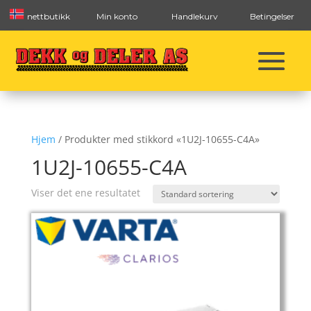
nettbutikk
Min konto
Handlekurv
Betingelser
Hjem
/ Produkter med stikkord «1U2J-10655-C4A»
1U2J-10655-C4A
Viser det ene resultatet