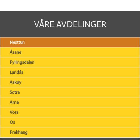
VÅRE AVDELINGER
Nesttun
Åsane
Fyllingsdalen
Landås
Askøy
Sotra
Arna
Voss
Os
Frekhaug