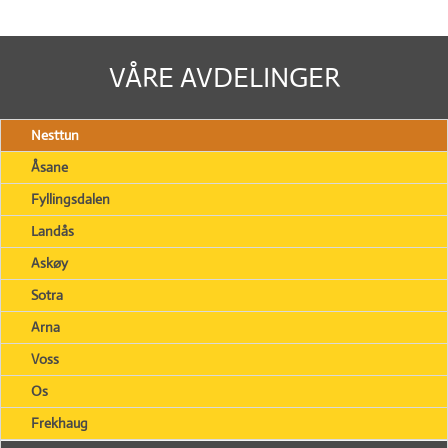
VÅRE AVDELINGER
Nesttun
Åsane
Fyllingsdalen
Landås
Askøy
Sotra
Arna
Voss
Os
Frekhaug