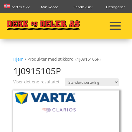
nettbutikk
Min konto
Handlekurv
Betingelser
Hjem
/ Produkter med stikkord «1J0915105P»
1J0915105P
Viser det ene resultatet