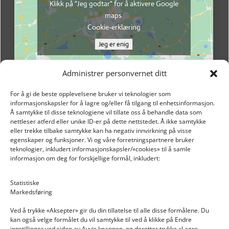
Klikk på "Jeg godtar" for å aktivere Google
maps
Cookie-erklæring
Jeg er enig
Administrer personvernet ditt
For å gi de beste opplevelsene bruker vi teknologier som
informasjonskapsler for å lagre og/eller få tilgang til enhetsinformasjon.
Å samtykke til disse teknologiene vil tillate oss å behandle data som
nettleser atferd eller unike ID-er på dette nettstedet. Å ikke samtykke
eller trekke tilbake samtykke kan ha negativ innvirkning på visse
egenskaper og funksjoner. Vi og våre forretningspartnere bruker
teknologier, inkludert informasjonskapsler/«cookies» til å samle
informasjon om deg for forskjellige formål, inkludert:
Email: post@dekkogdeler.nextlogixs.com
Statistiske
Markedsføring
Org. nr: 817188222
Ved å trykke «Aksepter» gir du din tillatelse til alle disse formålene. Du
kan også velge formålet du vil samtykke til ved å klikke på Endre
innstillinger ved siden av Avvis knappen, og deretter trykke «Lagre