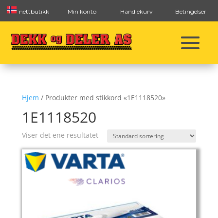
nettbutikk
Min konto
Handlekurv
Betingelser
Hjem
/ Produkter med stikkord «1E1118520»
1E1118520
Viser det ene resultatet