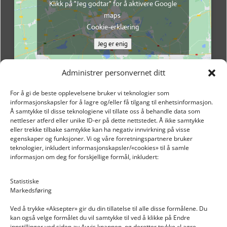
Klikk på "Jeg godtar" for å aktivere Google
maps
Cookie-erklæring
Jeg er enig
Administrer personvernet ditt
For å gi de beste opplevelsene bruker vi teknologier som
informasjonskapsler for å lagre og/eller få tilgang til enhetsinformasjon.
Å samtykke til disse teknologiene vil tillate oss å behandle data som
nettleser atferd eller unike ID-er på dette nettstedet. Å ikke samtykke
eller trekke tilbake samtykke kan ha negativ innvirkning på visse
egenskaper og funksjoner. Vi og våre forretningspartnere bruker
teknologier, inkludert informasjonskapsler/«cookies» til å samle
informasjon om deg for forskjellige formål, inkludert:
Email: post@dekkogdeler.nextlogixs.com
Statistiske
Markedsføring
Org. nr: 817188222
Ved å trykke «Aksepter» gir du din tillatelse til alle disse formålene. Du
kan også velge formålet du vil samtykke til ved å klikke på Endre
innstillinger ved siden av Avvis knappen, og deretter trykke «Lagre