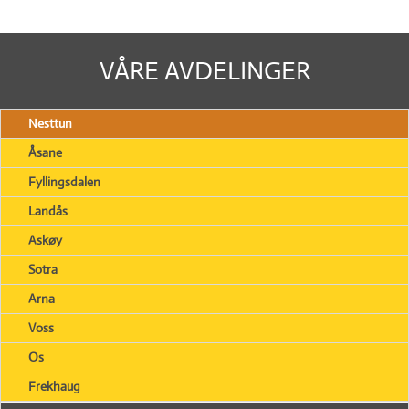
VÅRE AVDELINGER
Nesttun
Åsane
Fyllingsdalen
Landås
Askøy
Sotra
Arna
Voss
Os
Frekhaug