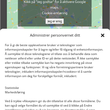
Klikk på "Jeg godtar" for å aktivere Google
maps
Cookie-erklæring
Jeg er enig
Administrer personvernet ditt
For å gi de beste opplevelsene bruker vi teknologier som
informasjonskapsler for å lagre og/eller få tilgang til enhetsinformasjon.
Å samtykke til disse teknologiene vil tillate oss å behandle data som
nettleser atferd eller unike ID-er på dette nettstedet. Å ikke samtykke
eller trekke tilbake samtykke kan ha negativ innvirkning på visse
egenskaper og funksjoner. Vi og våre forretningspartnere bruker
teknologier, inkludert informasjonskapsler/«cookies» til å samle
informasjon om deg for forskjellige formål, inkludert:
Email: post@dekkogdeler.nextlogixs.com
Statistiske
Markedsføring
Org. nr: 817188222
Ved å trykke «Aksepter» gir du din tillatelse til alle disse formålene. Du
kan også velge formålet du vil samtykke til ved å klikke på Endre
innstillinger ved siden av Avvis knappen, og deretter trykke «Lagre