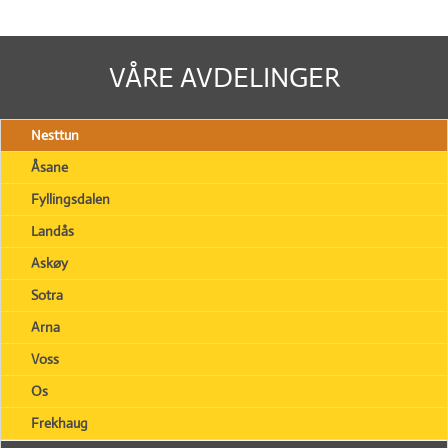
VÅRE AVDELINGER
Nesttun
Åsane
Fyllingsdalen
Landås
Askøy
Sotra
Arna
Voss
Os
Frekhaug