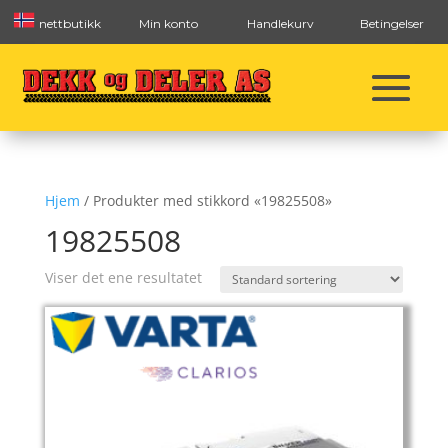
nettbutikk
Min konto
Handlekurv
Betingelser
Hjem
/ Produkter med stikkord «19825508»
19825508
Viser det ene resultatet