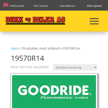
nettbutikk
Min konto
Handlekurv
Betingelser
Hjem
/ Produkter med stikkord «19570R14»
19570R14
Viser det ene resultatet