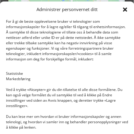
Administrer personvernet ditt
For å gi de beste opplevelsene bruker vi teknologier som
informasjonskapsler for å lagre og/eller få tilgang til enhetsinformasjon.
Å samtykke til disse teknologiene vil tillate oss å behandle data som
nettleser atferd eller unike ID-er på dette nettstedet. Å ikke samtykke
eller trekke tilbake samtykke kan ha negativ innvirkning på visse
egenskaper og funksjoner. Vi og våre forretningspartnere bruker
teknologier, inkludert informasjonskapsler/«cookies» til å samle
informasjon om deg for forskjellige formål, inkludert:
Email: post@dekkogdeler.nextlogixs.com
Statistiske
Markedsføring
Org. nr: 817188222
Ved å trykke «Aksepter» gir du din tillatelse til alle disse formålene. Du
kan også velge formålet du vil samtykke til ved å klikke på Endre
innstillinger ved siden av Avvis knappen, og deretter trykke «Lagre
innstillinger».
Du kan lese mer om hvordan vi bruker informasjonskapsler og annen
INFORMASJON
teknologi, og hvordan vi samler inn og behandler personopplysninger ved
å klikke på lenken.