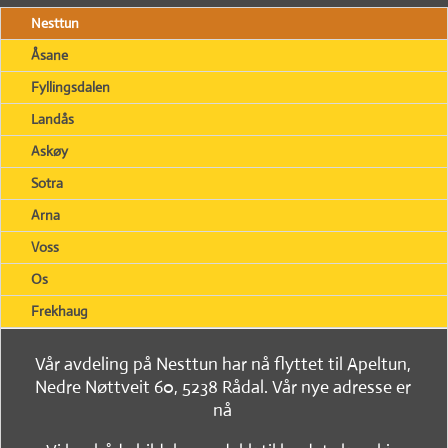
Nesttun
Åsane
Fyllingsdalen
Landås
Askøy
Sotra
Arna
Voss
Os
Frekhaug
Vår avdeling på Nesttun har nå flyttet til Apeltun,
Nedre Nøttveit 60, 5238 Rådal. Vår nye adresse er
nå