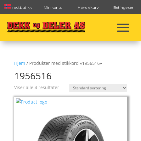
nettbutikk
Min konto
Handlekurv
Betingelser
Hjem
/ Produkter med stikkord «1956516»
1956516
Viser alle 4 resultater