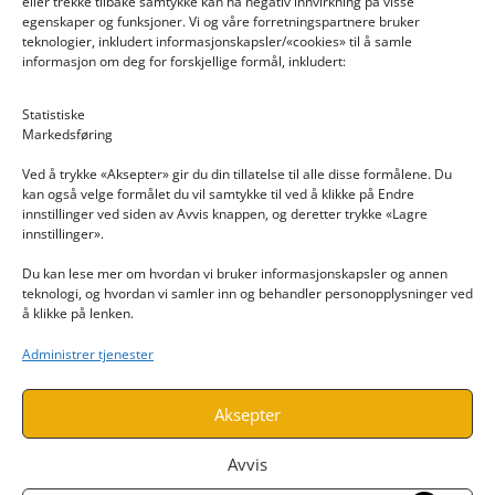
eller trekke tilbake samtykke kan ha negativ innvirkning på visse
egenskaper og funksjoner. Vi og våre forretningspartnere bruker
teknologier, inkludert informasjonskapsler/«cookies» til å samle
informasjon om deg for forskjellige formål, inkludert:
Email: post@dekkogdeler.nextlogixs.com
Statistiske
Markedsføring
Org. nr: 817188222
Ved å trykke «Aksepter» gir du din tillatelse til alle disse formålene. Du
kan også velge formålet du vil samtykke til ved å klikke på Endre
innstillinger ved siden av Avvis knappen, og deretter trykke «Lagre
innstillinger».
Du kan lese mer om hvordan vi bruker informasjonskapsler og annen
INFORMASJON
teknologi, og hvordan vi samler inn og behandler personopplysninger ved
å klikke på lenken.
Kontakt oss
Administrer tjenester
Endre time
Personvern
Aksepter
Avvis