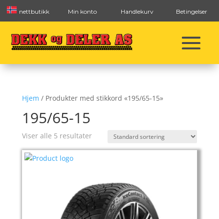
nettbutikk
Min konto
Handlekurv
Betingelser
Hjem
/ Produkter med stikkord «195/65-15»
195/65-15
Viser alle 5 resultater