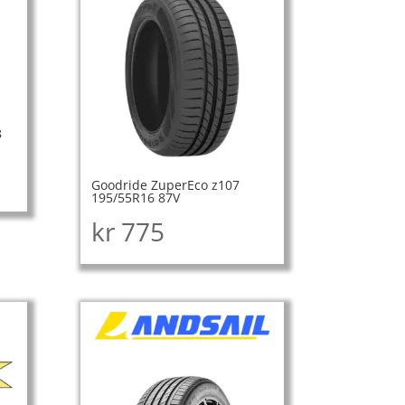
8
Goodride ZuperEco z107
195/55R16 87V
kr
775