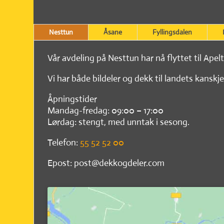
Nesttun
Åsane
Fyllingsdalen
Vår avdeling på Nesttun har nå flyttet til Apel
Vi har både bildeler og dekk til landets kanskje
Åpningstider
Mandag-fredag: 09:00 – 17:00
Lørdag: stengt, med unntak i sesong.
Telefon:
55 52 52 00
Epost: post@dekkogdeler.com