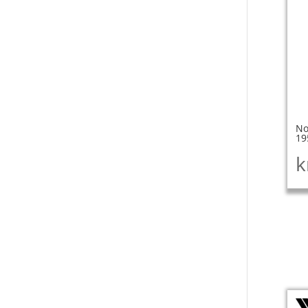
No
19
k