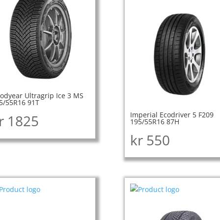
odyear Ultragrip Ice 3 MS
5/55R16 91T
Imperial Ecodriver 5 F209
r
1825
195/55R16 87H
kr
550