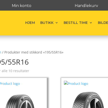
Min konto
Handlekurv
HJEM
BUTIKK
BESTILL TIME
BILD
m
/ Produkter med stikkord «195/55R16»
95/55R16
r alle 10 resultater