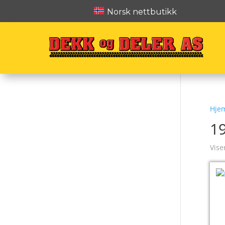
Norsk nettbutikk
Hje
1
Vise