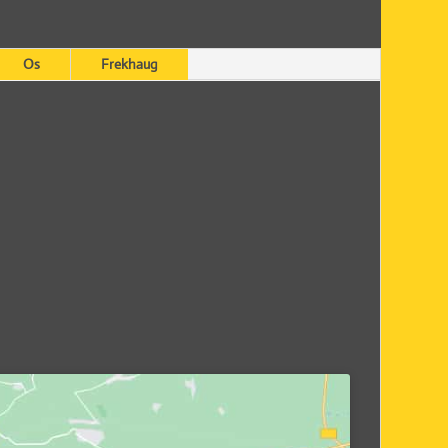
Os
Frekhaug