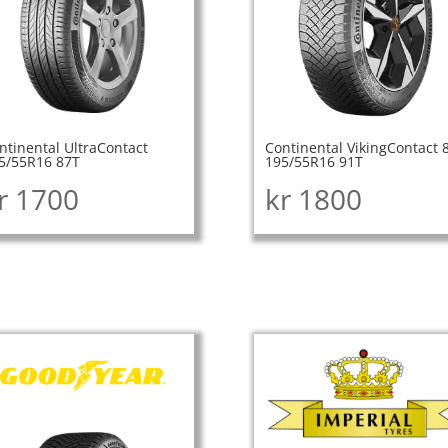
ntinental UltraContact
Continental VikingContact 
5/55R16 87T
195/55R16 91T
r
1700
kr
1800