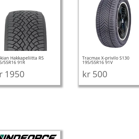
kian Hakkapeliitta R5
Tracmax X-privilo S130
5/55R16 91R
195/55R16 91V
r
1950
kr
500