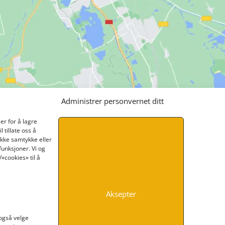
Administrer personvernet ditt
er for å lagre
 tillate oss å
ikke samtykke eller
funksjoner. Vi og
«cookies» til å
Aksepter
INFORMASJON
 også velge