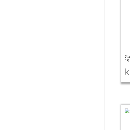
Go
19
k