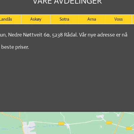
VÅRE AVDELINGER
Landås
Askøy
Sotra
Arna
Voss
tun, Nedre Nøttveit 60, 5238 Rådal. Vår nye adresse er nå
 beste priser.