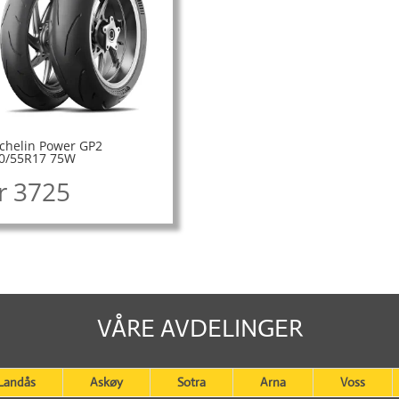
chelin Power GP2
0/55R17 75W
r
3725
VÅRE AVDELINGER
Landås
Askøy
Sotra
Arna
Voss