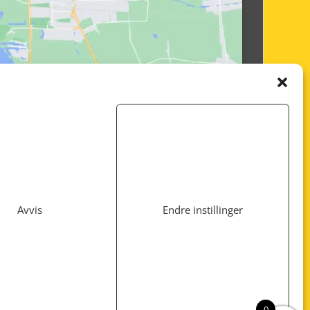
Avvis
Endre instillinger
Utviklet av
www.webshop1.no
0