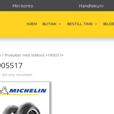
Min konto
Handlekurv
HJEM
BUTIKK
BESTILL TIME
BILD
m
/ Produkter med stikkord «1905517»
905517
r det ene resultatet