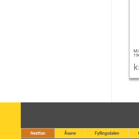
Mi
19
k
Nesttun
Åsane
Fyllingsdalen