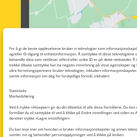
For å gi de beste opplevelsene bruker vi teknologier som informasjonskapsl
og/eller få tilgang til enhetsinformasjon. Å samtykke til disse teknologiene vil
behandle data som nettleser atferd eller unike ID-er på dette nettstedet. Å 
trekke tilbake samtykke kan ha negativ innvirkning på visse egenskaper og 
våre forretningspartnere bruker teknologier, inkludert informasjonskapsler/
samle informasjon om deg for forskjellige formål, inkludert:
Statistiske
Markedsføring
Ved å trykke «Aksepter» gir du din tillatelse til alle disse formålene. Du kan
formålet du vil samtykke til ved å klikke på Endre innstillinger ved siden av
Nedre Nøttveit 60, 5238 Rådal
deretter trykke «Lagre innstillinger».
Email: post@dekkogdeler.com
Du kan lese mer om hvordan vi bruker informasjonskapsler og annen teknol
samler inn og behandler personopplysninger ved å klikke på lenken.