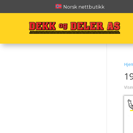
Norsk nettbutikk
Hje
1
Vise