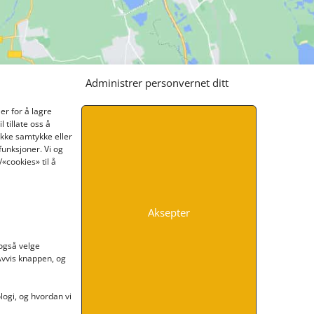
Administrer personvernet ditt
er for å lagre
 tillate oss å
ikke samtykke eller
funksjoner. Vi og
«cookies» til å
Aksepter
INFORMASJON
 også velge
 Avvis knappen, og
Kontakt oss
Endre time
Personvern
ogi, og hvordan vi