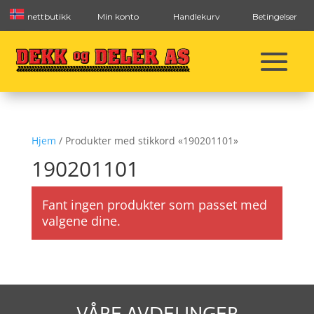
nettbutikk
Min konto
Handlekurv
Betingelser
Hjem
/ Produkter med stikkord «190201101»
190201101
Fant ingen produkter som passet med
valgene dine.
VÅRE AVDELINGER