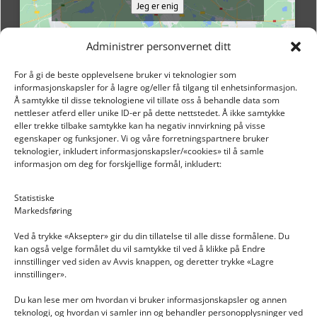
Jeg er enig
Administrer personvernet ditt
For å gi de beste opplevelsene bruker vi teknologier som
informasjonskapsler for å lagre og/eller få tilgang til enhetsinformasjon.
Å samtykke til disse teknologiene vil tillate oss å behandle data som
nettleser atferd eller unike ID-er på dette nettstedet. Å ikke samtykke
eller trekke tilbake samtykke kan ha negativ innvirkning på visse
egenskaper og funksjoner. Vi og våre forretningspartnere bruker
teknologier, inkludert informasjonskapsler/«cookies» til å samle
informasjon om deg for forskjellige formål, inkludert:
Email: post@dekkogdeler.nextlogixs.com
Statistiske
Markedsføring
Org. nr: 817188222
Ved å trykke «Aksepter» gir du din tillatelse til alle disse formålene. Du
kan også velge formålet du vil samtykke til ved å klikke på Endre
innstillinger ved siden av Avvis knappen, og deretter trykke «Lagre
innstillinger».
Du kan lese mer om hvordan vi bruker informasjonskapsler og annen
INFORMASJON
teknologi, og hvordan vi samler inn og behandler personopplysninger ved