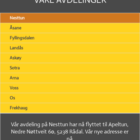
Nesttun
Åsane
Fyllingsdalen
Landås
Askøy
Sotra
Arna
Voss
Os
Frekhaug
Vår avdeling på Nesttun har nå flyttet til Apeltun,
Nedre Nøttveit 60, 5238 Rådal. Vår nye adresse er
nå