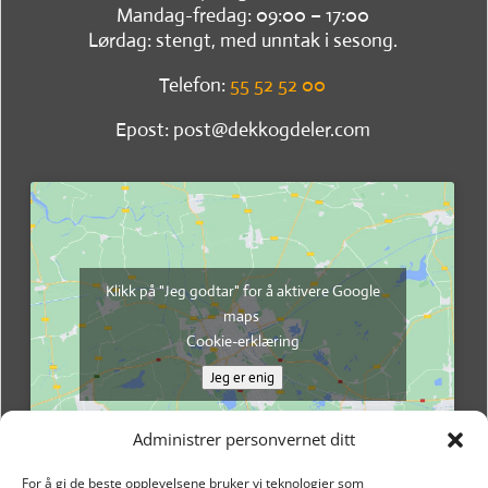
Mandag-fredag: 09:00 – 17:00
Lørdag: stengt, med unntak i sesong.
Telefon:
55 52 52 00
Epost: post@dekkogdeler.com
Klikk på "Jeg godtar" for å aktivere Google
maps
Cookie-erklæring
Jeg er enig
Administrer personvernet ditt
For å gi de beste opplevelsene bruker vi teknologier som