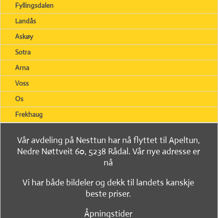
Fyllingsdalen
Landås
Askøy
Sotra
Arna
Voss
Os
Frekhaug
Vår avdeling på Nesttun har nå flyttet til Apeltun,
Nedre Nøttveit 60, 5238 Rådal. Vår nye adresse er
nå
Vi har både bildeler og dekk til landets kanskje
beste priser.
Åpningstider