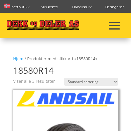
nettbutikk
Min konto
Handlekurv
Betingelser
Hjem
/ Produkter med stikkord «18580R14»
18580R14
Viser alle 3 resultater