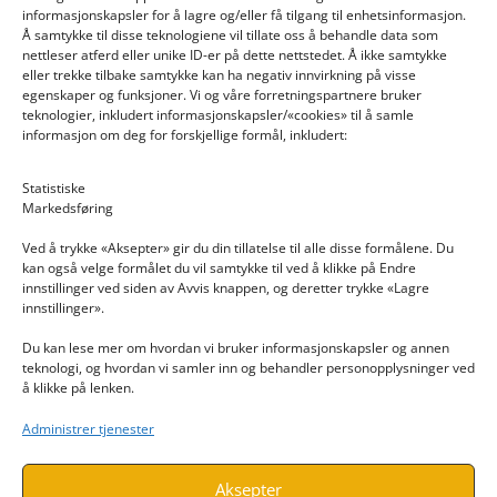
informasjonskapsler for å lagre og/eller få tilgang til enhetsinformasjon.
Å samtykke til disse teknologiene vil tillate oss å behandle data som
nettleser atferd eller unike ID-er på dette nettstedet. Å ikke samtykke
eller trekke tilbake samtykke kan ha negativ innvirkning på visse
egenskaper og funksjoner. Vi og våre forretningspartnere bruker
teknologier, inkludert informasjonskapsler/«cookies» til å samle
informasjon om deg for forskjellige formål, inkludert:
Email: post@dekkogdeler.nextlogixs.com
Statistiske
Markedsføring
Org. nr: 817188222
Ved å trykke «Aksepter» gir du din tillatelse til alle disse formålene. Du
kan også velge formålet du vil samtykke til ved å klikke på Endre
innstillinger ved siden av Avvis knappen, og deretter trykke «Lagre
innstillinger».
Du kan lese mer om hvordan vi bruker informasjonskapsler og annen
INFORMASJON
teknologi, og hvordan vi samler inn og behandler personopplysninger ved
å klikke på lenken.
Kontakt oss
Administrer tjenester
Endre time
Personvern
Aksepter