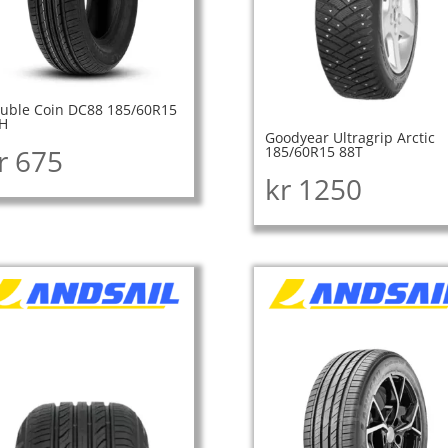
uble Coin DC88 185/60R15
H
Goodyear Ultragrip Arctic
r
675
185/60R15 88T
kr
1250