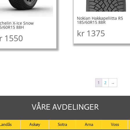
Nokian Hakkapeliitta R5
185/60R15 88R
chelin X-Ice Snow
5/60R15 88H
kr
1375
r
1550
1
2
→
VÅRE AVDELINGER
Landås
Askøy
Sotra
Arna
Voss