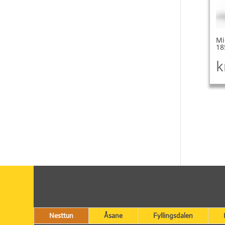
Mi
18
k
Nesttun
Åsane
Fyllingsdalen