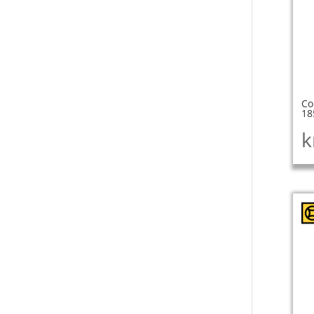
Co
18
k