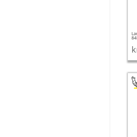
La
84
k