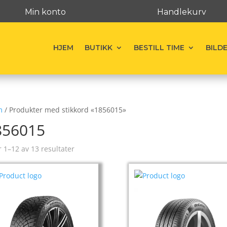
Min konto
Handlekurv
HJEM
BUTIKK
BESTILL TIME
BILD
m
/ Produkter med stikkord «1856015»
856015
r 1–12 av 13 resultater