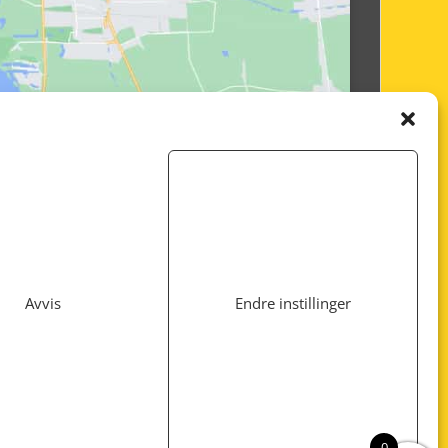
Avvis
Endre instillinger
Utviklet av
www.webshop1.no
0