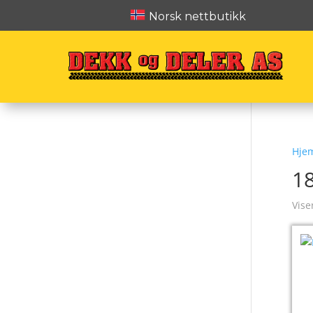
Norsk nettbutikk
Hje
1
Vise