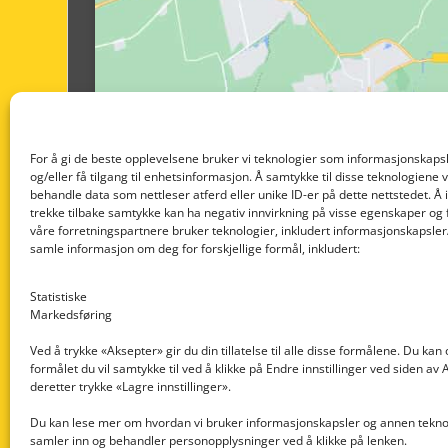
For å gi de beste opplevelsene bruker vi teknologier som informasjonskapsl
og/eller få tilgang til enhetsinformasjon. Å samtykke til disse teknologiene vil
behandle data som nettleser atferd eller unike ID-er på dette nettstedet. Å 
trekke tilbake samtykke kan ha negativ innvirkning på visse egenskaper og 
våre forretningspartnere bruker teknologier, inkludert informasjonskapsler/
samle informasjon om deg for forskjellige formål, inkludert:
Statistiske
Markedsføring
Ved å trykke «Aksepter» gir du din tillatelse til alle disse formålene. Du kan
formålet du vil samtykke til ved å klikke på Endre innstillinger ved siden av
Nedre Nøttveit 60, 5238 Rådal
deretter trykke «Lagre innstillinger».
Email: post@dekkogdeler.com
Du kan lese mer om hvordan vi bruker informasjonskapsler og annen teknol
samler inn og behandler personopplysninger ved å klikke på lenken.