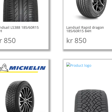
ndsail LS388 185/60R15
Landsail Rapid dragon
H
185/60R15 84H
r
850
kr
850