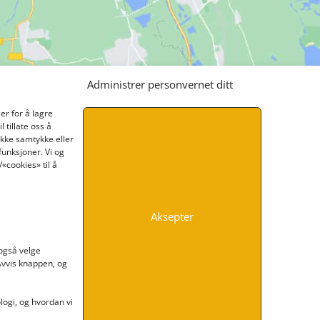
Administrer personvernet ditt
er for å lagre
 tillate oss å
ikke samtykke eller
funksjoner. Vi og
«cookies» til å
Aksepter
INFORMASJON
 også velge
 Avvis knappen, og
Kontakt oss
Endre time
Personvern
ogi, og hvordan vi