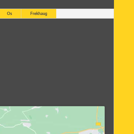
Os
Frekhaug