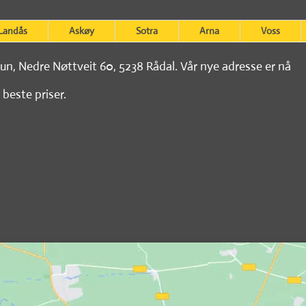
Landås
Askøy
Sotra
Arna
Voss
tun, Nedre Nøttveit 60, 5238 Rådal. Vår nye adresse er nå
 beste priser.