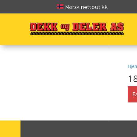
Norsk nettbutikk
Hje
1
F