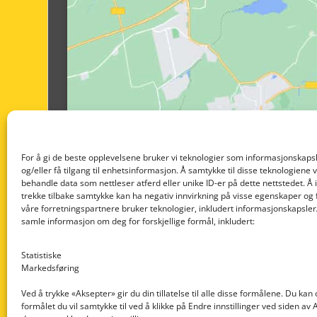
For å gi de beste opplevelsene bruker vi teknologier som informasjonskapsl
og/eller få tilgang til enhetsinformasjon. Å samtykke til disse teknologiene vil
behandle data som nettleser atferd eller unike ID-er på dette nettstedet. Å 
trekke tilbake samtykke kan ha negativ innvirkning på visse egenskaper og 
våre forretningspartnere bruker teknologier, inkludert informasjonskapsler/
samle informasjon om deg for forskjellige formål, inkludert:
Statistiske
Markedsføring
Ved å trykke «Aksepter» gir du din tillatelse til alle disse formålene. Du kan
formålet du vil samtykke til ved å klikke på Endre innstillinger ved siden av
Nedre Nøttveit 60, 5238 Rådal