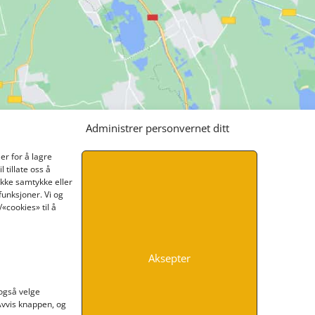
Administrer personvernet ditt
er for å lagre
 tillate oss å
ikke samtykke eller
funksjoner. Vi og
«cookies» til å
Aksepter
INFORMASJON
 også velge
 Avvis knappen, og
Kontakt oss