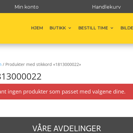
Min konto
Handlekurv
HJEM
BUTIKK
BESTILL TIME
BILD
m
/ Produkter med stikkord «1813000022»
813000022
ant ingen produkter som passet med valgene dine.
VÅRE AVDELINGER