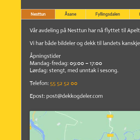
Nesttun
Åsane
Fyllingsdalen
Vår avdeling på Nesttun har nå flyttet til Apel
Vi har både bildeler og dekk til landets kanskje
Åpningstider
Mandag-fredag: 09:00 – 17:00
Lørdag: stengt, med unntak i sesong.
Telefon:
55 52 52 00
Epost: post@dekkogdeler.com