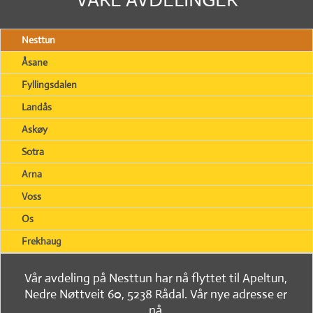
Nesttun
Åsane
Fyllingsdalen
Landås
Askøy
Sotra
Arna
Voss
Os
Frekhaug
Vår avdeling på Nesttun har nå flyttet til Apeltun,
Nedre Nøttveit 60, 5238 Rådal. Vår nye adresse er
nå