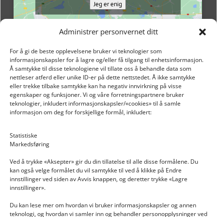
Jeg er enig
Administrer personvernet ditt
For å gi de beste opplevelsene bruker vi teknologier som
informasjonskapsler for å lagre og/eller få tilgang til enhetsinformasjon.
Å samtykke til disse teknologiene vil tillate oss å behandle data som
nettleser atferd eller unike ID-er på dette nettstedet. Å ikke samtykke
eller trekke tilbake samtykke kan ha negativ innvirkning på visse
egenskaper og funksjoner. Vi og våre forretningspartnere bruker
teknologier, inkludert informasjonskapsler/«cookies» til å samle
informasjon om deg for forskjellige formål, inkludert:
Email: post@dekkogdeler.nextlogixs.com
Statistiske
Markedsføring
Org. nr: 817188222
Ved å trykke «Aksepter» gir du din tillatelse til alle disse formålene. Du
kan også velge formålet du vil samtykke til ved å klikke på Endre
innstillinger ved siden av Avvis knappen, og deretter trykke «Lagre
innstillinger».
Du kan lese mer om hvordan vi bruker informasjonskapsler og annen
INFORMASJON
teknologi, og hvordan vi samler inn og behandler personopplysninger ved