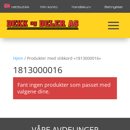
nettbutikk
Min konto
Handlekurv
Betingelser
Hjem
/ Produkter med stikkord «1813000016»
1813000016
Fant ingen produkter som passet med
valgene dine.
VÅRE AVDELINGER