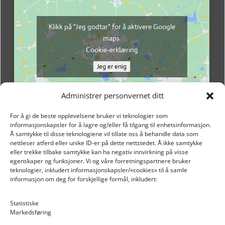
Klikk på "Jeg godtar" for å aktivere Google
maps
Cookie-erklæring
Jeg er enig
Administrer personvernet ditt
For å gi de beste opplevelsene bruker vi teknologier som
informasjonskapsler for å lagre og/eller få tilgang til enhetsinformasjon.
Å samtykke til disse teknologiene vil tillate oss å behandle data som
nettleser atferd eller unike ID-er på dette nettstedet. Å ikke samtykke
eller trekke tilbake samtykke kan ha negativ innvirkning på visse
egenskaper og funksjoner. Vi og våre forretningspartnere bruker
teknologier, inkludert informasjonskapsler/«cookies» til å samle
informasjon om deg for forskjellige formål, inkludert:
Email: post@dekkogdeler.nextlogixs.com
Statistiske
Markedsføring
Org. nr: 817188222