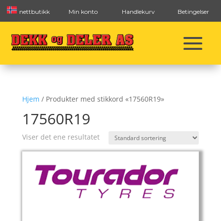
nettbutikk
Min konto
Handlekurv
Betingelser
Hjem
/ Produkter med stikkord «17560R19»
17560R19
Viser det ene resultatet